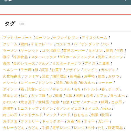
タグ
tag
ファミリーマート
ローソン
セブンイレブン
アイスクリーム
クリーム
鶏肉
チョコレート
コストコ
ハーゲンダッツ
パン
ラーメン
ギャレット
コラボ商品
業務スーパー
タピオカ
豚肉
牛肉
激辛
冷凍食品
スターバックス
MDホールディングス
海外
スイーツ
海老
金のシリーズ
グルメ
ミスタードーナツ
アイス
ご褒美
ヘルシー
手土産
卵
紅茶
お菓子
デザイン
コンビニ
カルディ
久世福商店
ファミマ
試食
期間限定
新商品
お手軽
簡単
おやつ
オシャレ
レビュー
ドリンク
試飲
飲み物
飲み比べ
コーヒー
ダイソー
猫
試食レビュー
キャラメル
もち
レトルト
春
チーズ
試食レポ
ねこ
カップ麺
pr
梅田
大阪
関西
台湾
カフェ
食べ比べ
かわいい
焼き菓子
飲料品
健康
お酒
ピザ
スナック
静岡
とみ田
調味料
ミニストップ
ダノン
ダノンオイコス
オイコス
neko
ねこの日
マクドナルド
マック
マクド
おもちゃ
創業
映画
お子さま
ファミリー
キャラクター
お茶
茶
ティー
カレー
カレーうどん
うどん
手軽
電子レンジ
レンジ
出汁
だし
限定商品