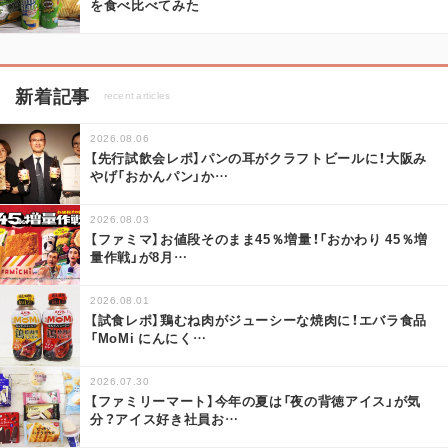
を食べ比べてみた
新着記事
recent articles
2026.08.06
【先行試飲会レポ】パンの耳がクラフトビールに！大阪み
やげ「おかんパン」か
…
2026.08.03
【ファミマ】お値段そのまま45％増量！「おかわり 45％増
量作戦」が8月
…
2026.08.01
【試食レポ】鶏むね肉がジューシーな焼肉に！エバラ食品
「MoMi にんにく
…
2026.07.30
【ファミリーマート】今年の夏は「夜の背徳アイス」が気
分？アイス好き社員お
…