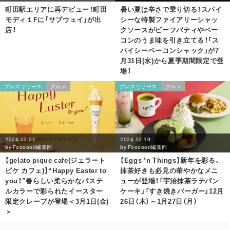
町田駅エリアに再デビュー！町田
暑い夏は辛さで乗り切る！スパイ
モディ１Fに「サブウェイ」が出
シーな特製ファイアリーシャッ
店！
クソースがビーフパティやベー
コンのうま味を引き立てる！「ス
パイシーベーコンシャック」が7
月31日(水)から夏季期間限定で登
場！
プレスリリース
グルメ
プレスリリース
グルメ
2024.03.01
2024.12.19
by
Foooood編集部
by
Foooood編集部
【gelato pique cafe(ジェラート
【Eggs ’n Things】新年を彩る、
ピケ カフェ)】“Happy Easter to
抹茶好きも必見の華やかなメニ
you！”春らしい柔らかなパステ
ューが登場！「宇治抹茶ラテパン
ルカラーで彩られたイースター
ケーキ」「すき焼きバーガー」12月
限定クレープが登場＜3月1日(金)
26日（木）～1月27日（月）
＞