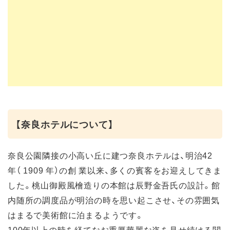
【奈良ホテルについて】
奈良公園隣接の小高い丘に建つ奈良ホテルは、明治42
年（ 1909 年）の創 業以来、多くの賓客をお迎えしてきま
した。桃山御殿風檜造りの本館は辰野金吾氏の設計。館
内随所の調度品が明治の時を思い起こさせ、その雰囲気
はまるで美術館に泊まるようです。
100年以上の時を経てなお重厚華麗な姿を見せ続ける関