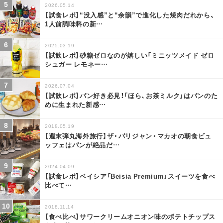
2026.05.14
【試食レポ】“没入感”と“余韻”で進化した焼肉だれから、
1人前調味料の新
…
2025.03.19
【試飲レポ】砂糖ゼロなのが嬉しい「ミニッツメイド ゼロ
シュガー レモネー
…
2026.07.04
【試飲レポ】パン好き必見！「ほら、お茶ミルク」はパンのた
めに生まれた新感
…
2018.05.19
【週末弾丸海外旅行】ザ・パリジャン・マカオの朝食ビュ
ッフェはパンが絶品だ
…
2024.04.09
【試食レポ】ベイシア「Beisia Premium」スイーツを食べ
比べて
…
2018.11.14
【食べ比べ】サワークリームオニオン味のポテトチップス