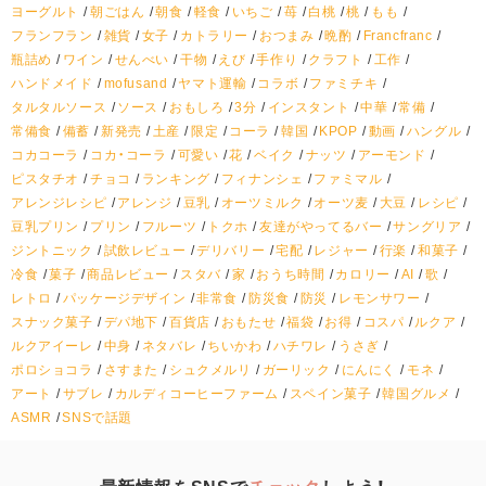
ヨーグルト
朝ごはん
朝食
軽食
いちご
苺
白桃
桃
もも
フランフラン
雑貨
女子
カトラリー
おつまみ
晩酌
Francfranc
瓶詰め
ワイン
せんべい
干物
えび
手作り
クラフト
工作
ハンドメイド
mofusand
ヤマト運輸
コラボ
ファミチキ
タルタルソース
ソース
おもしろ
3分
インスタント
中華
常備
常備食
備蓄
新発売
土産
限定
コーラ
韓国
KPOP
動画
ハングル
コカコーラ
コカ・コーラ
可愛い
花
ベイク
ナッツ
アーモンド
ピスタチオ
チョコ
ランキング
フィナンシェ
ファミマル
アレンジレシピ
アレンジ
豆乳
オーツミルク
オーツ麦
大豆
レシピ
豆乳プリン
プリン
フルーツ
トクホ
友達がやってるバー
サングリア
ジントニック
試飲レビュー
デリバリー
宅配
レジャー
行楽
和菓子
冷食
菓子
商品レビュー
スタバ
家
おうち時間
カロリー
AI
歌
レトロ
パッケージデザイン
非常食
防災食
防災
レモンサワー
スナック菓子
デパ地下
百貨店
おもたせ
福袋
お得
コスパ
ルクア
ルクアイーレ
中身
ネタバレ
ちいかわ
ハチワレ
うさぎ
ポロショコラ
さすまた
シュクメルリ
ガーリック
にんにく
モネ
アート
サブレ
カルディコーヒーファーム
スペイン菓子
韓国グルメ
ASMR
SNSで話題