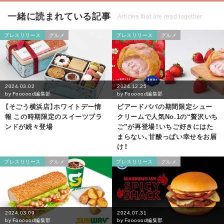
一緒に読まれている記事
Articles that are read together
プレスリリース
グルメ
プレスリリース
グルメ
2024.03.02
2024.12.25
by
Foooood編集部
by
Foooood編集部
【そごう横浜店】ホワイトデー情
ビアードパパの期間限定シュー
報 この時期限定のスイーツブラ
クリームで人気No.1の“贅沢いち
ンドが続々登場
ご”が再登場！いちご好きにはた
まらない、甘酸っぱい幸せをお届
け！
プレスリリース
グルメ
プレスリリース
グルメ
2024.03.09
2024.07.31
by
Foooood編集部
by
Foooood編集部