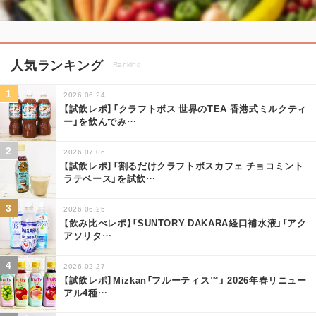
人気ランキング
Ranking
2026.06.24
【試飲レポ】「クラフトボス 世界のTEA 香港式ミルクティ
ー」を飲んでみ
…
2026.07.06
【試飲レポ】「割るだけクラフトボスカフェ チョコミント
ラテベース」を試飲
…
2026.06.25
【飲み比べレポ】「SUNTORY DAKARA経口補水液」「アク
アソリタ
…
2026.02.27
【試飲レポ】Mizkan「フルーティス™」 2026年春リニュー
アル4種
…