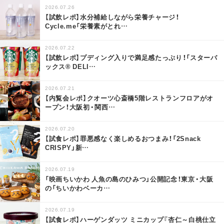
2026.07.26
【試飲レポ】水分補給しながら栄養チャージ！
Cycle.me「栄養素がとれ
…
2026.07.22
【試飲レポ】プディング入りで満足感たっぷり！「スターバ
ックス® DELI
…
2026.07.21
【内覧会レポ】クオーツ心斎橋5階レストランフロアがオ
ープン！大阪初・関西
…
2026.07.20
【試食レポ】罪悪感なく楽しめるおつまみ！「2Snack
CRISPY」新
…
2026.07.19
「映画ちいかわ 人魚の島のひみつ」公開記念！東京・大阪
の「ちいかわベーカ
…
2026.07.19
【試食レポ】ハーゲンダッツ ミニカップ『杏仁～白桃仕立