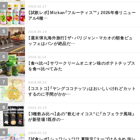
2026.02.27
【試飲レポ】Mizkan「フルーティス™」 2026年春リニュー
アル4種
…
2018.05.19
【週末弾丸海外旅行】ザ・パリジャン・マカオの朝食ビュ
ッフェはパンが絶品だ
…
2018.11.14
【食べ比べ】サワークリームオニオン味のポテトチップス
を食べ比べてみた
2019.08.24
【コストコ】「ヤングココナッツ」はおいしいけれどカット
するのに手間がかか
…
2024.10.15
【3種飲み比べ】あの”飲むオイコス“に「カフェラテ風味」
が新登場！既存の
…
2026.07.10
【試食レポ】シュワシュワ!? 夏限定「スープはるさめ 塩レ