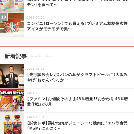
モン」を食べて
…
2019.02.06
コンビニ（ローソン）でも買える！プレミアム桔梗信玄餅
アイスがモチモチで美
…
新着記事
recent articles
2026.08.06
【先行試飲会レポ】パンの耳がクラフトビールに！大阪み
やげ「おかんパン」か
…
2026.08.03
【ファミマ】お値段そのまま45％増量！「おかわり 45％増
量作戦」が8月
…
2026.08.01
【試食レポ】鶏むね肉がジューシーな焼肉に！エバラ食品
「MoMi にんにく
…