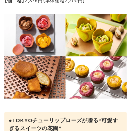
【価 格】
2,376円（本体価格2,200円)
●TOKYOチューリップローズが贈る“可愛す
ぎるスイーツの花園”