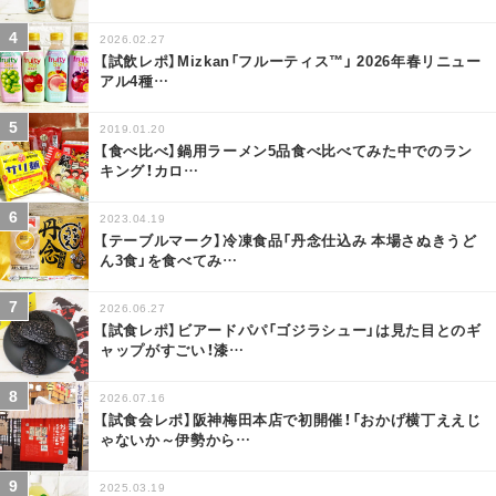
2026.02.27
【試飲レポ】Mizkan「フルーティス™」 2026年春リニュー
アル4種
…
2019.01.20
【食べ比べ】鍋用ラーメン5品食べ比べてみた中でのラン
キング！カロ
…
2023.04.19
【テーブルマーク】冷凍食品「丹念仕込み 本場さぬきうど
ん3食」を食べてみ
…
2026.06.27
【試食レポ】ビアードパパ「ゴジラシュー」は見た目とのギ
ャップがすごい！漆
…
2026.07.16
【試食会レポ】阪神梅田本店で初開催！「おかげ横丁ええじ
ゃないか～伊勢から
…
2025.03.19