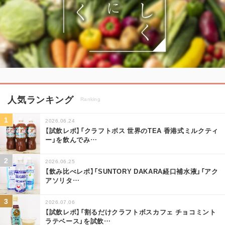
人気ランキング
Ranking
2026.06.24
【試飲レポ】「クラフトボス 世界のTEA 香港式ミルクティ
ー」を飲んでみ
…
2026.06.25
【飲み比べレポ】「SUNTORY DAKARA経口補水液」「アク
アソリタ
…
2026.07.06
【試飲レポ】「割るだけクラフトボスカフェ チョコミント
ラテベース」を試飲
…