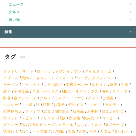
ニュース
グルメ
買い物
特集
タグ
tag
ファミリーマート
ローソン
セブンイレブン
アイスクリーム
クリーム
鶏肉
チョコレート
コストコ
ハーゲンダッツ
パン
ラーメン
ギャレット
コラボ商品
業務スーパー
タピオカ
豚肉
牛肉
激辛
冷凍食品
スターバックス
MDホールディングス
海外
スイーツ
海老
金のシリーズ
グルメ
ミスタードーナツ
アイス
ご褒美
ヘルシー
手土産
卵
紅茶
お菓子
デザイン
コンビニ
カルディ
久世福商店
ファミマ
試食
期間限定
新商品
お手軽
簡単
おやつ
オシャレ
レビュー
ドリンク
試飲
飲み物
飲み比べ
コーヒー
ダイソー
猫
試食レビュー
キャラメル
もち
レトルト
春
チーズ
試食レポ
ねこ
カップ麺
pr
梅田
大阪
関西
台湾
カフェ
食べ比べ