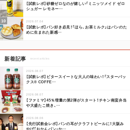
【試飲レポ】砂糖ゼロなのが嬉しい「ミニッツメイド ゼロ
シュガー レモネー
…
2026.07.04
【試飲レポ】パン好き必見！「ほら、お茶ミルク」はパンのた
めに生まれた新感
…
新着記事
recent articles
2026.08.07
【試飲レポ】ビタースイートな大人の味わい！「スターバッ
クス® COFFE
…
2026.08.07
【ファミマ】45％増量の第2弾がスタート！チキン南蛮弁当
や大盛たこ焼き、
…
2026.08.06
【先行試飲会レポ】パンの耳がクラフトビールに！大阪み
やげ「おかんパン」か
…