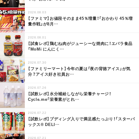
2026.08.03
【ファミマ】お値段そのまま45％増量！「おかわり 45％増
量作戦」が8月
…
2026.08.01
【試食レポ】鶏むね肉がジューシーな焼肉に！エバラ食品
「MoMi にんにく
…
2026.07.30
【ファミリーマート】今年の夏は「夜の背徳アイス」が気
分？アイス好き社員お
…
2026.07.26
【試飲レポ】水分補給しながら栄養チャージ！
Cycle.me「栄養素がとれ
…
2026.07.22
【試飲レポ】プディング入りで満足感たっぷり！「スターバ
ックス® DELI
…
2026.07.21