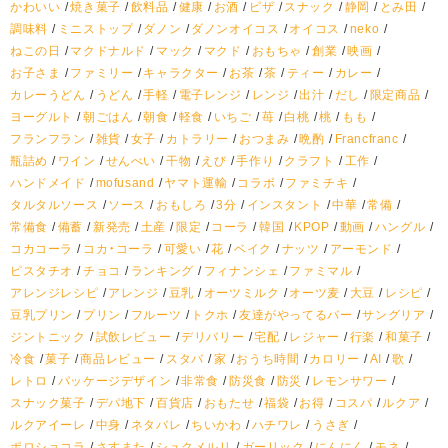
かわいい
焼き菓子
飲料品
健康
お酒
ピザ
スナック
静岡
とみ田
調味料
ミニストップ
ダノン
ダノンオイコス
オイコス
neko
ねこの日
マクドナルド
マック
マクド
おもちゃ
創業
映画
お子さま
ファミリー
キャラクター
お茶
茶
ティー
カレー
カレーうどん
うどん
手軽
電子レンジ
レンジ
出汁
だし
限定商品
ヨーグルト
朝ごはん
朝食
軽食
いちご
苺
白桃
桃
もも
フランフラン
雑貨
女子
カトラリー
おつまみ
晩酌
Francfranc
瓶詰め
ワイン
せんべい
干物
えび
手作り
クラフト
工作
ハンドメイド
mofusand
ヤマト運輸
コラボ
ファミチキ
タルタルソース
ソース
おもしろ
3分
インスタント
中華
常備
常備食
備蓄
新発売
土産
限定
コーラ
韓国
KPOP
動画
ハングル
コカコーラ
コカ・コーラ
可愛い
花
ベイク
ナッツ
アーモンド
ピスタチオ
チョコ
ランキング
フィナンシェ
ファミマル
アレンジレシピ
アレンジ
豆乳
オーツミルク
オーツ麦
大豆
レシピ
豆乳プリン
プリン
フルーツ
トクホ
友達がやってるバー
サングリア
ジントニック
試飲レビュー
デリバリー
宅配
レジャー
行楽
和菓子
冷食
菓子
商品レビュー
スタバ
家
おうち時間
カロリー
AI
歌
レトロ
パッケージデザイン
非常食
防災食
防災
レモンサワー
スナック菓子
デパ地下
百貨店
おもたせ
福袋
お得
コスパ
ルクア
ルクアイーレ
中身
ネタバレ
ちいかわ
ハチワレ
うさぎ
ポロショコラ
さすまた
シュクメルリ
ガーリック
にんにく
モネ