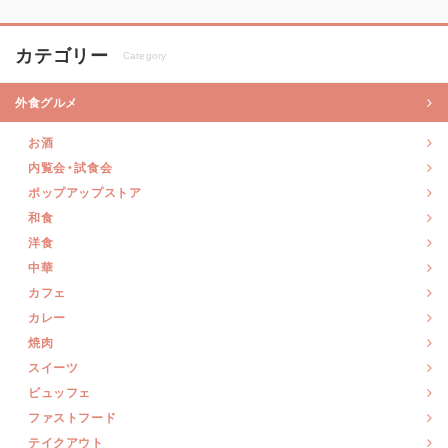
カテゴリー
Category
外食グルメ
お酒
内覧会・試食会
ポップアップストア
和食
洋食
中華
カフェ
カレー
焼肉
スイーツ
ビュッフェ
ファストフード
テイクアウト