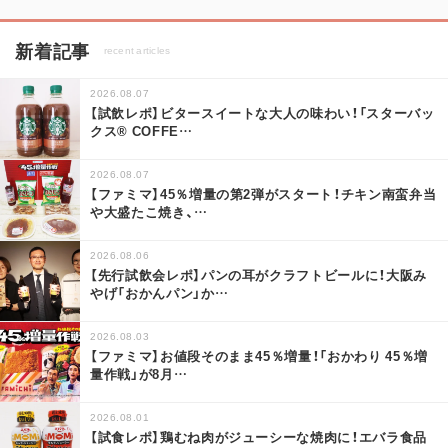
新着記事
recent articles
2026.08.07
【試飲レポ】ビタースイートな大人の味わい！「スターバッ
クス® COFFE
…
2026.08.07
【ファミマ】45％増量の第2弾がスタート！チキン南蛮弁当
や大盛たこ焼き、
…
2026.08.06
【先行試飲会レポ】パンの耳がクラフトビールに！大阪み
やげ「おかんパン」か
…
2026.08.03
【ファミマ】お値段そのまま45％増量！「おかわり 45％増
量作戦」が8月
…
2026.08.01
【試食レポ】鶏むね肉がジューシーな焼肉に！エバラ食品