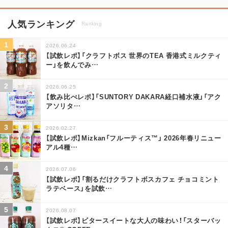
人気ランキング
Ranking
2026.06.24
【試飲レポ】「クラフトボス 世界のTEA 香港式ミルクティ
ー」を飲んでみ
…
2026.06.25
【飲み比べレポ】「SUNTORY DAKARA経口補水液」「アク
アソリタ
…
2026.02.27
【試飲レポ】Mizkan「フルーティス™」 2026年春リニュー
アル4種
…
2026.07.06
【試飲レポ】「割るだけクラフトボスカフェ チョコミント
ラテベース」を試飲
…
2026.08.07
【試飲レポ】ビタースイートな大人の味わい！「スターバッ