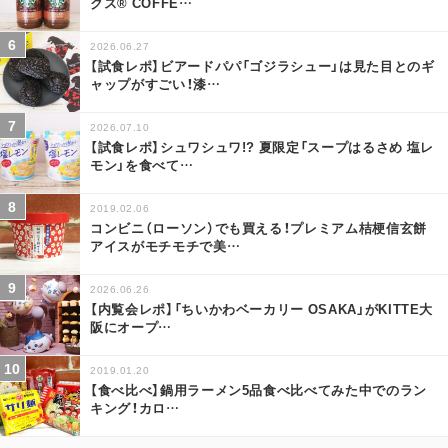
クス® COFFE
…
2026.06.27
【試食レポ】ビアードパパ「ゴジラシュー」は見た目とのギ
ャップがすごい！漆
…
2026.07.10
【試食レポ】シュワシュワ!? 夏限定「スープはるさめ 塩レ
モン」を食べて
…
2019.02.06
コンビニ（ローソン）でも買える！プレミアム桔梗信玄餅
アイスがモチモチで美
…
2026.06.26
【内覧会レポ】「ちいかわベーカリー OSAKA」がKITTE大
阪にオープ
…
2019.01.20
【食べ比べ】鍋用ラーメン5品食べ比べてみた中でのラン
キング！カロ
…