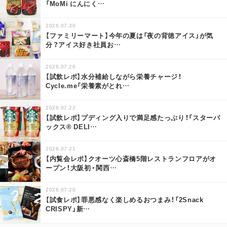
「MoMi にんにく
…
2026.07.30
【ファミリーマート】今年の夏は「夜の背徳アイス」が気
分？アイス好き社員お
…
2026.07.26
【試飲レポ】水分補給しながら栄養チャージ！
Cycle.me「栄養素がとれ
…
2026.07.22
【試飲レポ】プディング入りで満足感たっぷり！「スターバ
ックス® DELI
…
2026.07.21
【内覧会レポ】クオーツ心斎橋5階レストランフロアがオ
ープン！大阪初・関西
…
2026.07.20
【試食レポ】罪悪感なく楽しめるおつまみ！「2Snack
CRISPY」新
…