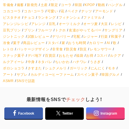
常備食
備蓄
新発売
土産
限定
コーラ
韓国
KPOP
動画
ハングル
コカコーラ
コカ・コーラ
可愛い
花
ベイク
ナッツ
アーモンド
ピスタチオ
チョコ
ランキング
フィナンシェ
ファミマル
アレンジレシピ
アレンジ
豆乳
オーツミルク
オーツ麦
大豆
レシピ
豆乳プリン
プリン
フルーツ
トクホ
友達がやってるバー
サングリア
ジントニック
試飲レビュー
デリバリー
宅配
レジャー
行楽
和菓子
冷食
菓子
商品レビュー
スタバ
家
おうち時間
カロリー
AI
歌
レトロ
パッケージデザイン
非常食
防災食
防災
レモンサワー
スナック菓子
デパ地下
百貨店
おもたせ
福袋
お得
コスパ
ルクア
ルクアイーレ
中身
ネタバレ
ちいかわ
ハチワレ
うさぎ
ポロショコラ
さすまた
シュクメルリ
ガーリック
にんにく
モネ
アート
サブレ
カルディコーヒーファーム
スペイン菓子
韓国グルメ
ASMR
SNSで話題
最新情報をSNSで
チェック
しよう！
Facebook
Twitter
Instagram