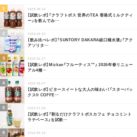
2026.06.24
【試飲レポ】「クラフトボス 世界のTEA 香港式ミルクティ
ー」を飲んでみ
…
2026.06.25
【飲み比べレポ】「SUNTORY DAKARA経口補水液」「アク
アソリタ
…
2026.02.27
【試飲レポ】Mizkan「フルーティス™」 2026年春リニュー
アル4種
…
2026.08.07
【試飲レポ】ビタースイートな大人の味わい！「スターバッ
クス® COFFE
…
2026.07.06
【試飲レポ】「割るだけクラフトボスカフェ チョコミント
ラテベース」を試飲
…
2018.05.19