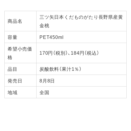
三ツ矢日本くだものがたり長野県産黄
商品名
金桃
容量
PET450ml
希望小売価
170円（税別）、184円（税込）
格
品目
炭酸飲料（果汁1％）
発売日
8月8日
地域
全国