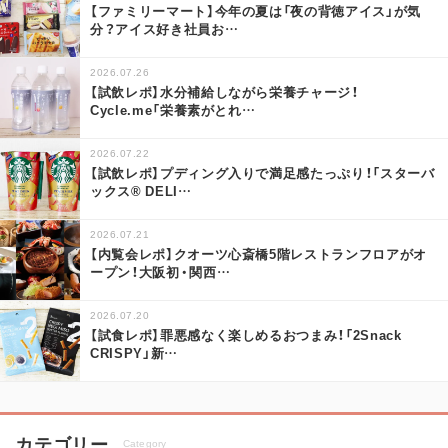
【ファミリーマート】今年の夏は「夜の背徳アイス」が気
分？アイス好き社員お
…
2026.07.26
【試飲レポ】水分補給しながら栄養チャージ！
Cycle.me「栄養素がとれ
…
2026.07.22
【試飲レポ】プディング入りで満足感たっぷり！「スターバ
ックス® DELI
…
2026.07.21
【内覧会レポ】クオーツ心斎橋5階レストランフロアがオ
ープン！大阪初・関西
…
2026.07.20
【試食レポ】罪悪感なく楽しめるおつまみ！「2Snack
CRISPY」新
…
カテゴリー
Category