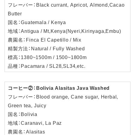
フレーバー：Black currant, Apricot, Almond,Cacao
Butter
国名：Guatemala / Kenya
地域：Antigua / Mt,Kenya(Nyeri,Kirinyaga,Embu)
農園名：Finca El Capetillo / Mix
精製方法：Natural / Fully Washed
標高：1380~1500m / 1500~1800m
品種：Pacamara / SL28,SL34,etc.
コーヒー②：Bolivia Alasitas Java Washed
フレーバー：Blood orange, Cane sugar, Herbal,
Green tea, Juicy
国名：Bolivia
地域：Caranavi, La Paz
農園名：Alasitas