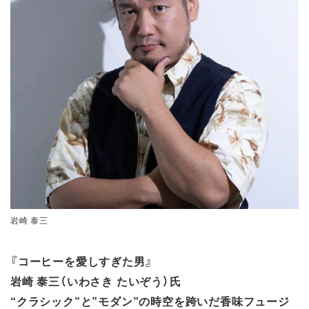
岩崎 泰三
『コーヒーを愛しすぎた男』
岩崎 泰三（いわさき たいぞう）氏
“クラシック”と”モダン”の時空を跨いだ香味フュージ