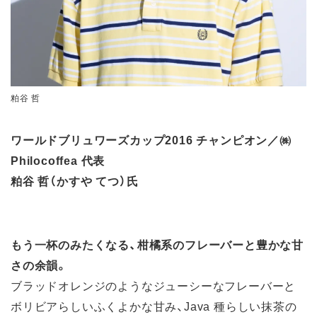
粕谷 哲
ワールドブリュワーズカップ2016 チャンピオン／㈱
Philocoffea 代表
粕谷 哲（かすや てつ）氏
もう一杯のみたくなる、柑橘系のフレーバーと豊かな甘
さの余韻。
ブラッドオレンジのようなジューシーなフレーバーと
ボリビアらしいふくよかな甘み、Java 種らしい抹茶の