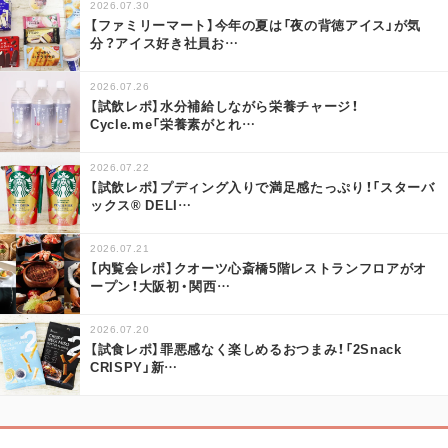
2026.07.30
【ファミリーマート】今年の夏は「夜の背徳アイス」が気
分？アイス好き社員お
…
2026.07.26
【試飲レポ】水分補給しながら栄養チャージ！
Cycle.me「栄養素がとれ
…
2026.07.22
【試飲レポ】プディング入りで満足感たっぷり！「スターバ
ックス® DELI
…
2026.07.21
【内覧会レポ】クオーツ心斎橋5階レストランフロアがオ
ープン！大阪初・関西
…
2026.07.20
【試食レポ】罪悪感なく楽しめるおつまみ！「2Snack
CRISPY」新
…