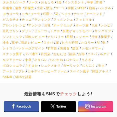
タルタルソース
ソース
おもしろ
3分
インスタント
中華
常備
常備食
備蓄
新発売
土産
限定
コーラ
韓国
KPOP
動画
ハングル
コカコーラ
コカ・コーラ
可愛い
花
ベイク
ナッツ
アーモンド
ピスタチオ
チョコ
ランキング
フィナンシェ
ファミマル
アレンジレシピ
アレンジ
豆乳
オーツミルク
オーツ麦
大豆
レシピ
豆乳プリン
プリン
フルーツ
トクホ
友達がやってるバー
サングリア
ジントニック
試飲レビュー
デリバリー
宅配
レジャー
行楽
和菓子
冷食
菓子
商品レビュー
スタバ
家
おうち時間
カロリー
AI
歌
レトロ
パッケージデザイン
非常食
防災食
防災
レモンサワー
スナック菓子
デパ地下
百貨店
おもたせ
福袋
お得
コスパ
ルクア
ルクアイーレ
中身
ネタバレ
ちいかわ
ハチワレ
うさぎ
ポロショコラ
さすまた
シュクメルリ
ガーリック
にんにく
モネ
アート
サブレ
カルディコーヒーファーム
スペイン菓子
韓国グルメ
ASMR
SNSで話題
最新情報をSNSで
チェック
しよう！
Facebook
Twitter
Instagram