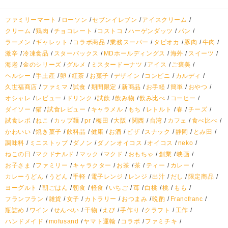
ファミリーマート
ローソン
セブンイレブン
アイスクリーム
クリーム
鶏肉
チョコレート
コストコ
ハーゲンダッツ
パン
ラーメン
ギャレット
コラボ商品
業務スーパー
タピオカ
豚肉
牛肉
激辛
冷凍食品
スターバックス
MDホールディングス
海外
スイーツ
海老
金のシリーズ
グルメ
ミスタードーナツ
アイス
ご褒美
ヘルシー
手土産
卵
紅茶
お菓子
デザイン
コンビニ
カルディ
久世福商店
ファミマ
試食
期間限定
新商品
お手軽
簡単
おやつ
オシャレ
レビュー
ドリンク
試飲
飲み物
飲み比べ
コーヒー
ダイソー
猫
試食レビュー
キャラメル
もち
レトルト
春
チーズ
試食レポ
ねこ
カップ麺
pr
梅田
大阪
関西
台湾
カフェ
食べ比べ
かわいい
焼き菓子
飲料品
健康
お酒
ピザ
スナック
静岡
とみ田
調味料
ミニストップ
ダノン
ダノンオイコス
オイコス
neko
ねこの日
マクドナルド
マック
マクド
おもちゃ
創業
映画
お子さま
ファミリー
キャラクター
お茶
茶
ティー
カレー
カレーうどん
うどん
手軽
電子レンジ
レンジ
出汁
だし
限定商品
ヨーグルト
朝ごはん
朝食
軽食
いちご
苺
白桃
桃
もも
フランフラン
雑貨
女子
カトラリー
おつまみ
晩酌
Francfranc
瓶詰め
ワイン
せんべい
干物
えび
手作り
クラフト
工作
ハンドメイド
mofusand
ヤマト運輸
コラボ
ファミチキ