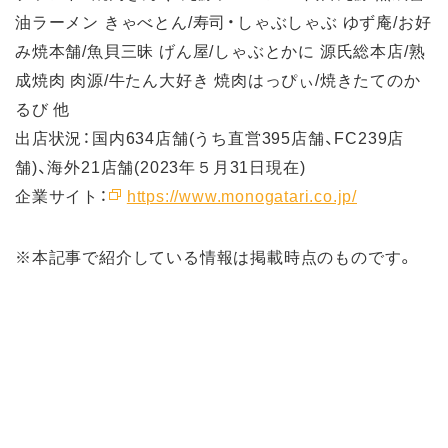
油ラーメン きゃべとん/寿司・しゃぶしゃぶ ゆず庵/お好
み焼本舗/魚貝三昧 げん屋/しゃぶとかに 源氏総本店/熟
成焼肉 肉源/牛たん大好き 焼肉はっぴぃ/焼きたてのか
るび 他
出店状況：国内634店舗(うち直営395店舗、FC239店
舗)、海外21店舗(2023年５月31日現在)
企業サイト：
https://www.monogatari.co.jp/
※本記事で紹介している情報は掲載時点のものです。