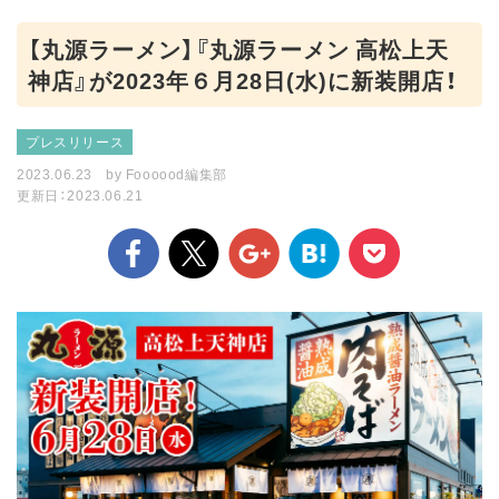
【丸源ラーメン】『丸源ラーメン 高松上天
神店』が2023年６⽉28日(水)に新装開店！
プレスリリース
2023.06.23
by
Foooood編集部
更新日：2023.06.21