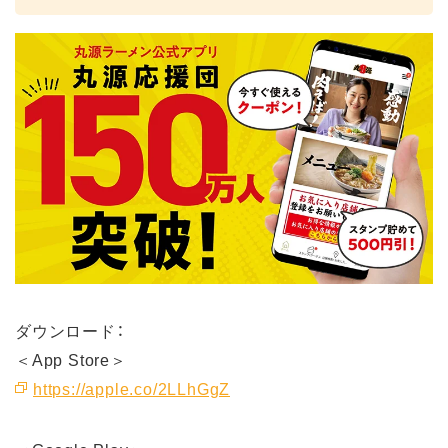
ダウンロード：
＜App Store＞
https://apple.co/2LLhGgZ