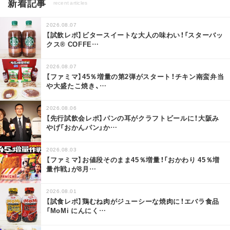
新着記事
recent articles
2026.08.07
【試飲レポ】ビタースイートな大人の味わい！「スターバッ
クス® COFFE
…
2026.08.07
【ファミマ】45％増量の第2弾がスタート！チキン南蛮弁当
や大盛たこ焼き、
…
2026.08.06
【先行試飲会レポ】パンの耳がクラフトビールに！大阪み
やげ「おかんパン」か
…
2026.08.03
【ファミマ】お値段そのまま45％増量！「おかわり 45％増
量作戦」が8月
…
2026.08.01
【試食レポ】鶏むね肉がジューシーな焼肉に！エバラ食品
「MoMi にんにく
…