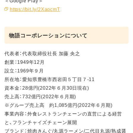
＜Google Play＞
https://bit.ly/2XaocmT
物語コーポレーションについて
代表者：代表取締役社長 加藤 央之
創業：1949年12月
設立：1969年９月
所在地：愛知県豊橋市西岩田５丁目７-11
資本金：28億円(2022年６月30日現在)
売上高：732億円(2022年６月期)
※グループ売上高 約1,085億円(2022年６月期)
事業内容：外食レストランチェーンの直営による経営
と、フランチャイズチェーン展開
ブランド：焼肉きんぐ/丸源ラーメン/二代目丸源/熟成醤