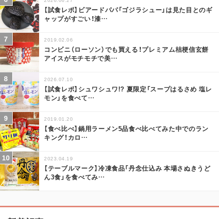
【試食レポ】ビアードパパ「ゴジラシュー」は見た目とのギ
ャップがすごい！漆
…
2019.02.06
コンビニ（ローソン）でも買える！プレミアム桔梗信玄餅
アイスがモチモチで美
…
2026.07.10
【試食レポ】シュワシュワ!? 夏限定「スープはるさめ 塩レ
モン」を食べて
…
2019.01.20
【食べ比べ】鍋用ラーメン5品食べ比べてみた中でのラン
キング！カロ
…
2023.04.19
【テーブルマーク】冷凍食品「丹念仕込み 本場さぬきうど
ん3食」を食べてみ
…