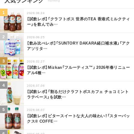
人気ランキング
Ranking
2026.06.24
【試飲レポ】「クラフトボス 世界のTEA 香港式ミルクティ
ー」を飲んでみ
…
2026.06.25
【飲み比べレポ】「SUNTORY DAKARA経口補水液」「アク
アソリタ
…
2026.02.27
【試飲レポ】Mizkan「フルーティス™」 2026年春リニュー
アル4種
…
2026.07.06
【試飲レポ】「割るだけクラフトボスカフェ チョコミント
ラテベース」を試飲
…
2026.08.07
【試飲レポ】ビタースイートな大人の味わい！「スターバッ
クス® COFFE
…
2026.06.27