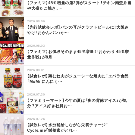
【ファミマ】45％増量の第2弾がスタート！チキン南蛮弁当
や大盛たこ焼き、
…
2026.08.06
【先行試飲会レポ】パンの耳がクラフトビールに！大阪み
やげ「おかんパン」か
…
2026.08.03
【ファミマ】お値段そのまま45％増量！「おかわり 45％増
量作戦」が8月
…
2026.08.01
【試食レポ】鶏むね肉がジューシーな焼肉に！エバラ食品
「MoMi にんにく
…
2026.07.30
【ファミリーマート】今年の夏は「夜の背徳アイス」が気
分？アイス好き社員お
…
2026.07.26
【試飲レポ】水分補給しながら栄養チャージ！
Cycle.me「栄養素がとれ
…