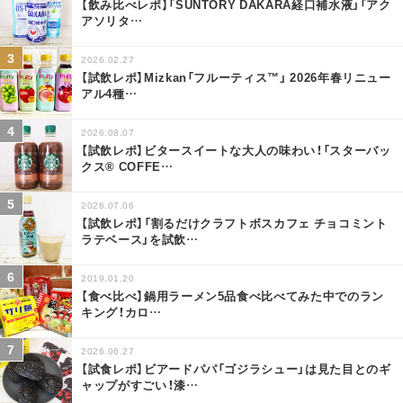
【飲み比べレポ】「SUNTORY DAKARA経口補水液」「アク
アソリタ
…
2026.02.27
【試飲レポ】Mizkan「フルーティス™」 2026年春リニュー
アル4種
…
2026.08.07
【試飲レポ】ビタースイートな大人の味わい！「スターバッ
クス® COFFE
…
2026.07.06
【試飲レポ】「割るだけクラフトボスカフェ チョコミント
ラテベース」を試飲
…
2019.01.20
【食べ比べ】鍋用ラーメン5品食べ比べてみた中でのラン
キング！カロ
…
2026.06.27
【試食レポ】ビアードパパ「ゴジラシュー」は見た目とのギ
ャップがすごい！漆
…