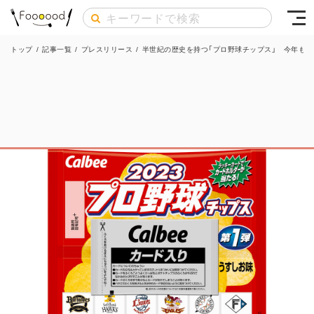
トップ
/
記事一覧
/
プレスリリース
/
半世紀の歴史を持つ「プロ野球チップス」 今年も開幕