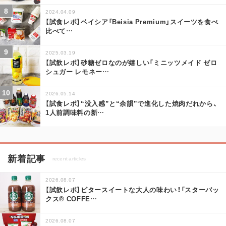
2024.04.09
【試食レポ】ベイシア「Beisia Premium」スイーツを食べ
比べて
…
2025.03.19
【試飲レポ】砂糖ゼロなのが嬉しい「ミニッツメイド ゼロ
シュガー レモネー
…
2026.05.14
【試食レポ】“没入感”と“余韻”で進化した焼肉だれから、
1人前調味料の新
…
新着記事
recent articles
2026.08.07
【試飲レポ】ビタースイートな大人の味わい！「スターバッ
クス® COFFE
…
2026.08.07