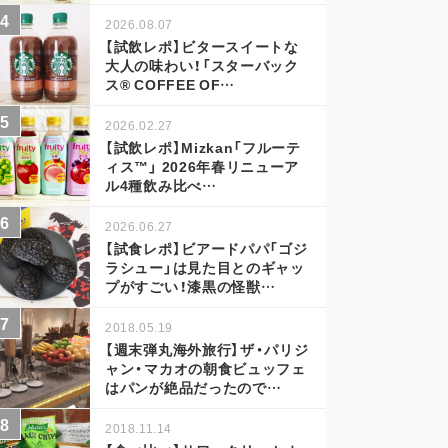
2026.08.07
【試飲レポ】ビタースイートな
大人の味わい！「スターバック
ス® COFFEE OF…
2026.02.27
【試飲レポ】Mizkan「フルーテ
ィス™」 2026年春リニューア
ル4種飲み比べ…
2026.06.27
【試食レポ】ビアードパパ「ゴジ
ラシュー」は見た目とのギャッ
プがすごい！漆黒の怪獣…
2018.05.19
【週末弾丸海外旅行】ザ・パリジ
ャン・マカオの朝食ビュッフェ
はパンが絶品だったので…
2018.11.14