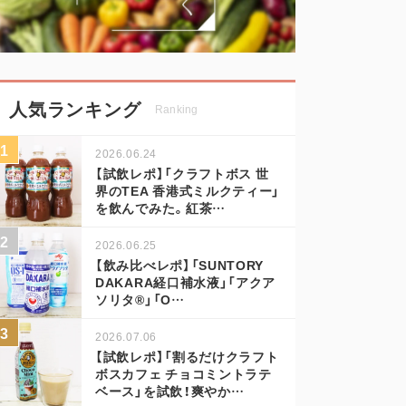
人気ランキング
Ranking
2026.06.24
【試飲レポ】「クラフトボス 世
界のTEA 香港式ミルクティー」
を飲んでみた。紅茶…
2026.06.25
【飲み比べレポ】「SUNTORY
DAKARA経口補水液」「アクア
ソリタ®」「O…
2026.07.06
【試飲レポ】「割るだけクラフト
ボスカフェ チョコミントラテ
ベース」を試飲！爽やか…