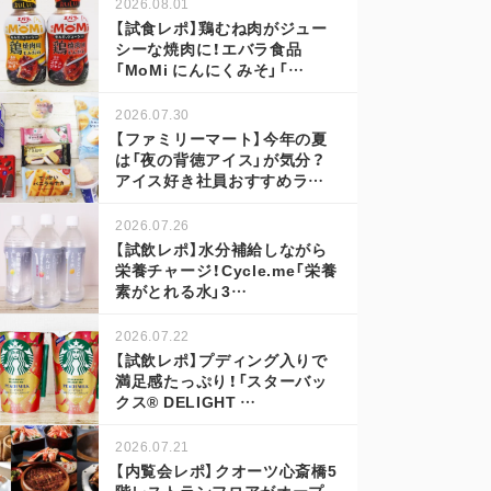
2026.08.01
【試食レポ】鶏むね肉がジュー
シーな焼肉に！エバラ食品
「MoMi にんにくみそ」「…
2026.07.30
【ファミリーマート】今年の夏
は「夜の背徳アイス」が気分？
アイス好き社員おすすめラ…
2026.07.26
【試飲レポ】水分補給しながら
栄養チャージ！Cycle.me「栄養
素がとれる水」3…
2026.07.22
【試飲レポ】プディング入りで
満足感たっぷり！「スターバッ
クス® DELIGHT …
2026.07.21
【内覧会レポ】クオーツ心斎橋5
階レストランフロアがオープ