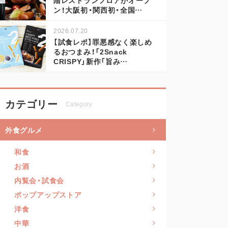
ン！大阪初・関西初・全国…
2026.07.20
【試食レポ】罪悪感なく楽しめ
るおつまみ！「2Snack
CRISPY」新作「旨み…
カテゴリー
Category
外食グルメ
和食
お酒
内覧会・試食会
ポップアップストア
洋食
中華