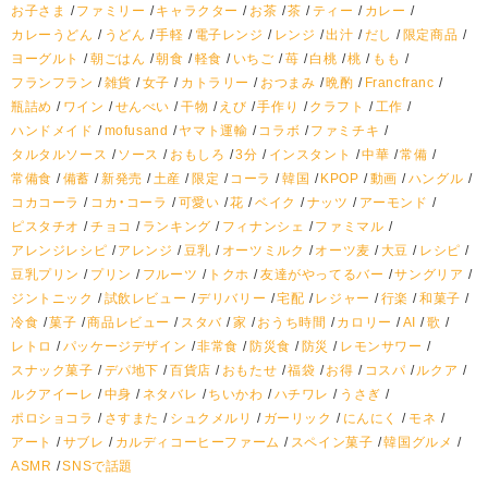
お子さま
ファミリー
キャラクター
お茶
茶
ティー
カレー
カレーうどん
うどん
手軽
電子レンジ
レンジ
出汁
だし
限定商品
ヨーグルト
朝ごはん
朝食
軽食
いちご
苺
白桃
桃
もも
フランフラン
雑貨
女子
カトラリー
おつまみ
晩酌
Francfranc
瓶詰め
ワイン
せんべい
干物
えび
手作り
クラフト
工作
ハンドメイド
mofusand
ヤマト運輸
コラボ
ファミチキ
タルタルソース
ソース
おもしろ
3分
インスタント
中華
常備
常備食
備蓄
新発売
土産
限定
コーラ
韓国
KPOP
動画
ハングル
コカコーラ
コカ・コーラ
可愛い
花
ベイク
ナッツ
アーモンド
ピスタチオ
チョコ
ランキング
フィナンシェ
ファミマル
アレンジレシピ
アレンジ
豆乳
オーツミルク
オーツ麦
大豆
レシピ
豆乳プリン
プリン
フルーツ
トクホ
友達がやってるバー
サングリア
ジントニック
試飲レビュー
デリバリー
宅配
レジャー
行楽
和菓子
冷食
菓子
商品レビュー
スタバ
家
おうち時間
カロリー
AI
歌
レトロ
パッケージデザイン
非常食
防災食
防災
レモンサワー
スナック菓子
デパ地下
百貨店
おもたせ
福袋
お得
コスパ
ルクア
ルクアイーレ
中身
ネタバレ
ちいかわ
ハチワレ
うさぎ
ポロショコラ
さすまた
シュクメルリ
ガーリック
にんにく
モネ
アート
サブレ
カルディコーヒーファーム
スペイン菓子
韓国グルメ
ASMR
SNSで話題