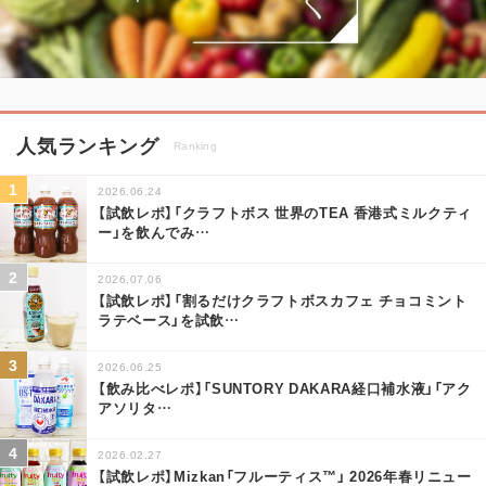
人気ランキング
Ranking
2026.06.24
【試飲レポ】「クラフトボス 世界のTEA 香港式ミルクティ
ー」を飲んでみ
…
2026.07.06
【試飲レポ】「割るだけクラフトボスカフェ チョコミント
ラテベース」を試飲
…
2026.06.25
【飲み比べレポ】「SUNTORY DAKARA経口補水液」「アク
アソリタ
…
2026.02.27
【試飲レポ】Mizkan「フルーティス™」 2026年春リニュー