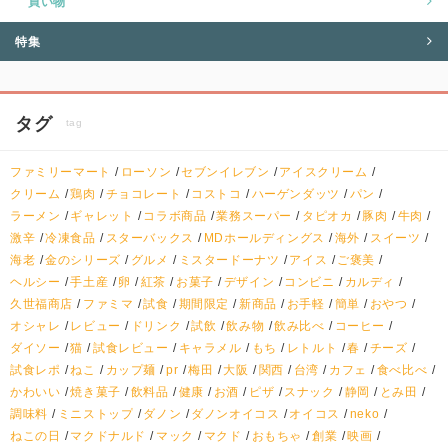
買い物
特集
タグ
tag
ファミリーマート
ローソン
セブンイレブン
アイスクリーム
クリーム
鶏肉
チョコレート
コストコ
ハーゲンダッツ
パン
ラーメン
ギャレット
コラボ商品
業務スーパー
タピオカ
豚肉
牛肉
激辛
冷凍食品
スターバックス
MDホールディングス
海外
スイーツ
海老
金のシリーズ
グルメ
ミスタードーナツ
アイス
ご褒美
ヘルシー
手土産
卵
紅茶
お菓子
デザイン
コンビニ
カルディ
久世福商店
ファミマ
試食
期間限定
新商品
お手軽
簡単
おやつ
オシャレ
レビュー
ドリンク
試飲
飲み物
飲み比べ
コーヒー
ダイソー
猫
試食レビュー
キャラメル
もち
レトルト
春
チーズ
試食レポ
ねこ
カップ麺
pr
梅田
大阪
関西
台湾
カフェ
食べ比べ
かわいい
焼き菓子
飲料品
健康
お酒
ピザ
スナック
静岡
とみ田
調味料
ミニストップ
ダノン
ダノンオイコス
オイコス
neko
ねこの日
マクドナルド
マック
マクド
おもちゃ
創業
映画