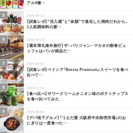
アル4種
…
2026.05.14
【試食レポ】“没入感”と“余韻”で進化した焼肉だれから、
1人前調味料の新
…
2018.05.19
【週末弾丸海外旅行】ザ・パリジャン・マカオの朝食ビュ
ッフェはパンが絶品だ
…
2024.04.09
【試食レポ】ベイシア「Beisia Premium」スイーツを食べ
比べて
…
2018.11.14
【食べ比べ】サワークリームオニオン味のポテトチップス
を食べ比べてみた
2024.06.06
【デパ地下グルメ】「うえだ屋 大阪府中央卸売市場」のお
にぎりは一度食べた
…