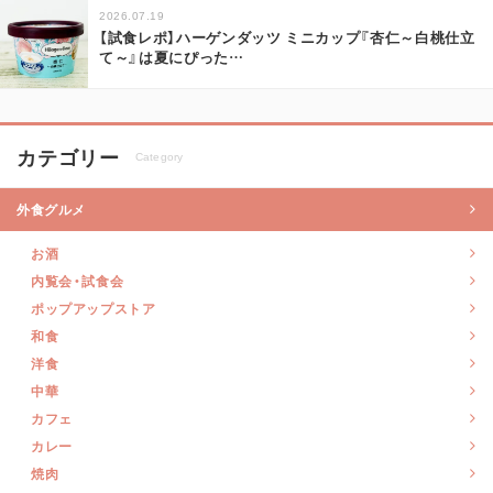
2026.07.19
【試食レポ】ハーゲンダッツ ミニカップ『杏仁～白桃仕立
て～』は夏にぴった
…
カテゴリー
Category
外食グルメ
お酒
内覧会・試食会
ポップアップストア
和食
洋食
中華
カフェ
カレー
焼肉