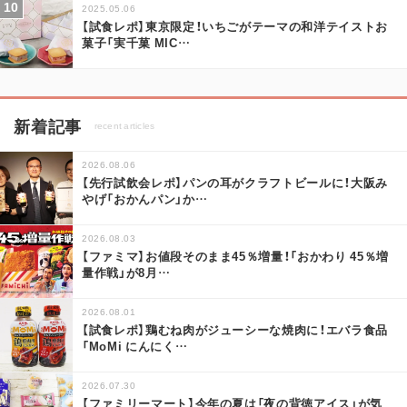
2025.05.06
【試食レポ】東京限定！いちごがテーマの和洋テイストお
菓子「実千菓 MIC
…
新着記事
recent articles
2026.08.06
【先行試飲会レポ】パンの耳がクラフトビールに！大阪み
やげ「おかんパン」か
…
2026.08.03
【ファミマ】お値段そのまま45％増量！「おかわり 45％増
量作戦」が8月
…
2026.08.01
【試食レポ】鶏むね肉がジューシーな焼肉に！エバラ食品
「MoMi にんにく
…
2026.07.30
【ファミリーマート】今年の夏は「夜の背徳アイス」が気