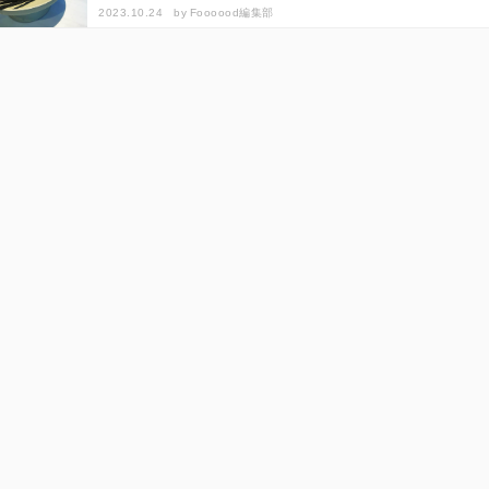
べてみまし…
2023.10.24
by
Foooood編集部