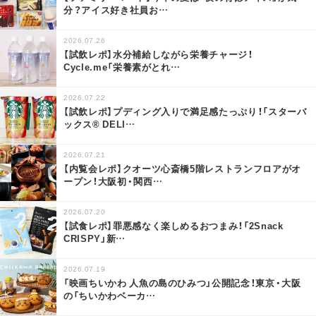
分？アイス好き社員お
…
2026.07.26
【試飲レポ】水分補給しながら栄養チャージ！
Cycle.me「栄養素がとれ
…
2026.07.22
【試飲レポ】プディング入りで満足感たっぷり！「スターバ
ックス® DELI
…
2026.07.21
【内覧会レポ】クオーツ心斎橋5階レストランフロアがオ
ープン！大阪初・関西
…
2026.07.20
【試食レポ】罪悪感なく楽しめるおつまみ！「2Snack
CRISPY」新
…
2026.07.19
「映画ちいかわ 人魚の島のひみつ」公開記念！東京・大阪
の「ちいかわベーカ
…