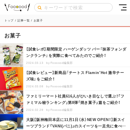
トップ
/
記事一覧
/
お菓子
お菓子
【試食レポ】期間限定 ハーゲンダッツ バー『抹茶フォンダ
ンクランチ』を実際に食べてみたのでご紹介！
2024.03.13
by
Foooood編集部
【試食レビュー】新商品『チートス Flamin’Hot 激辛チー
ズ味』をご紹介！
2024.03.08
by
Foooood編集部
ファミリーマート社員616人がひいき目なしで選ぶ！「フ
ァミマル秘ランキング」第8弾「焼き菓子」篇をご紹介！
2024.02.28
by
Foooood編集部
大阪【阪神梅田本店に11月1日（水）NEW OPEN！】新スイ
ーツブランド「VANI(バニ)」のスイーツを一足先に食べ比