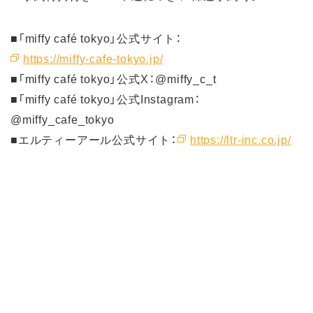
■「miffy café tokyo」公式サイト：
https://miffy-cafe-tokyo.jp/
■「miffy café tokyo」公式X：@miffy_c_t
■「miffy café tokyo」公式Instagram：
@miffy_cafe_tokyo
■エルティーアール公式サイト：
https://ltr-inc.co.jp/