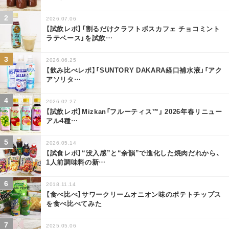
2026.07.06
【試飲レポ】「割るだけクラフトボスカフェ チョコミント
ラテベース」を試飲
…
2026.06.25
【飲み比べレポ】「SUNTORY DAKARA経口補水液」「アク
アソリタ
…
2026.02.27
【試飲レポ】Mizkan「フルーティス™」 2026年春リニュー
アル4種
…
2026.05.14
【試食レポ】“没入感”と“余韻”で進化した焼肉だれから、
1人前調味料の新
…
2018.11.14
【食べ比べ】サワークリームオニオン味のポテトチップス
を食べ比べてみた
2025.05.06