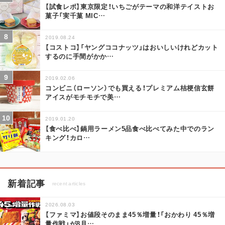
【試食レポ】東京限定！いちごがテーマの和洋テイストお
菓子「実千菓 MIC
…
2019.08.24
【コストコ】「ヤングココナッツ」はおいしいけれどカット
するのに手間がかか
…
2019.02.06
コンビニ（ローソン）でも買える！プレミアム桔梗信玄餅
アイスがモチモチで美
…
2019.01.20
【食べ比べ】鍋用ラーメン5品食べ比べてみた中でのラン
キング！カロ
…
新着記事
recent articles
2026.08.03
【ファミマ】お値段そのまま45％増量！「おかわり 45％増
量作戦」が8月
…