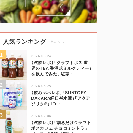
人気ランキング
Ranking
2026.06.24
【試飲レポ】「クラフトボス 世
界のTEA 香港式ミルクティー」
を飲んでみた。紅茶…
2026.06.25
【飲み比べレポ】「SUNTORY
DAKARA経口補水液」「アクア
ソリタ®」「O…
2026.07.06
【試飲レポ】「割るだけクラフト
ボスカフェ チョコミントラテ