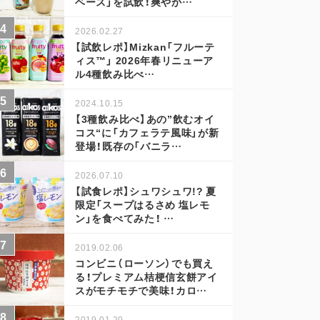
ベース」を試飲！爽やか…
2026.02.27
【試飲レポ】Mizkan「フルーテ
ィス™」 2026年春リニューア
ル4種飲み比べ…
2024.10.15
【3種飲み比べ】あの”飲むオイ
コス“に「カフェラテ風味」が新
登場！既存の「バニラ…
2026.07.10
【試食レポ】シュワシュワ!? 夏
限定「スープはるさめ 塩レモ
ン」を食べてみた！ …
2019.02.06
コンビニ（ローソン）でも買え
る！プレミアム桔梗信玄餅アイ
スがモチモチで美味！カロ…
2019.01.20