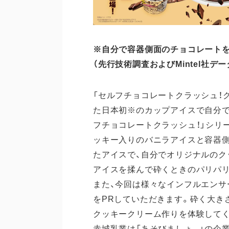
※自分で容器側面のチョコレート
（先行技術調査およびMintel社デ
「セルフチョコレートクラッシュ！クッ
た日本初※のカップアイスで自分で
フチョコレートクラッシュ！」シリ
ッキー入りのバニラアイスと容器
たアイスで、自分でオリジナルのク
アイスを揉んで砕くときのパリパ
また、今回は様々なインフルエンサ
をPRしていただきます。砕く大き
クッキークリーム作りを体験して
赤城乳業は「あそびましょ。」の企