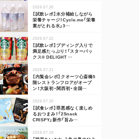
2026.07.26
【試飲レポ】水分補給しながら
栄養チャージ！Cycle.me「栄養
素がとれる水」3…
2026.07.22
【試飲レポ】プディング入りで
満足感たっぷり！「スターバッ
クス® DELIGHT …
2026.07.21
【内覧会レポ】クオーツ心斎橋5
階レストランフロアがオープ
ン！大阪初・関西初・全国…
2026.07.20
【試食レポ】罪悪感なく楽しめ
るおつまみ！「2Snack
CRISPY」新作「旨み…
2026.07.19
「映画ちいかわ 人魚の島のひみ