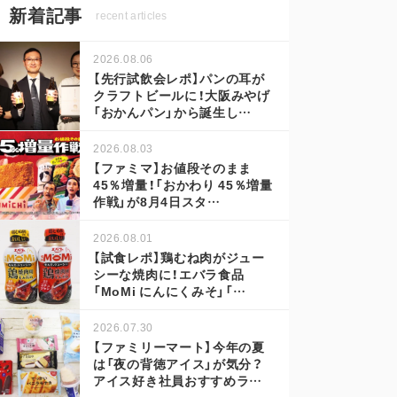
新着記事
recent articles
2026.08.06
【先行試飲会レポ】パンの耳が
クラフトビールに！大阪みやげ
「おかんパン」から誕生し…
2026.08.03
【ファミマ】お値段そのまま
45％増量！「おかわり 45％増量
作戦」が8月4日スタ…
2026.08.01
【試食レポ】鶏むね肉がジュー
シーな焼肉に！エバラ食品
「MoMi にんにくみそ」「…
2026.07.30
【ファミリーマート】今年の夏
は「夜の背徳アイス」が気分？
アイス好き社員おすすめラ…