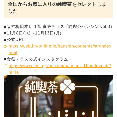
全国からお気に入りの純喫茶をセレクトしま
した
■阪神梅田本店 1階 食祭テラス 「純喫茶ハンシン vol.3」
■11月8日(水)→11月13日(月)
■公式URL：
https://web.hh-online.jp/hanshin/contents/str/index.
html
■食祭テラス公式インスタグラム：
https://www.instagram.com/hanshin_1ffoodevent/?
hl=ja