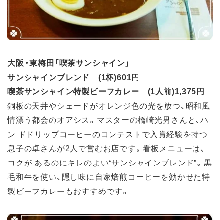
大阪・東梅田「喫茶サンシャイン」
サンシャインブレンド (1杯)601円
喫茶サンシャイン特製ビーフカレー (1人前)1,375円
銅板の天井やシェードがオレンジ色の光を放つ、昭和風
情漂う都会のオアシス。マスターの橋崎光男さんと、ハ
ン ドドリップコーヒーのコンテストで入賞経験を持つ
息子の卓さんが2人で営むお店です。看板メニューは、
コクが あるのにキレのよい“サンシャインブレンド”。黒
毛和牛を使い、隠し味に自家焙煎コーヒーを効かせた特
製ビーフカレーもおすすめです。