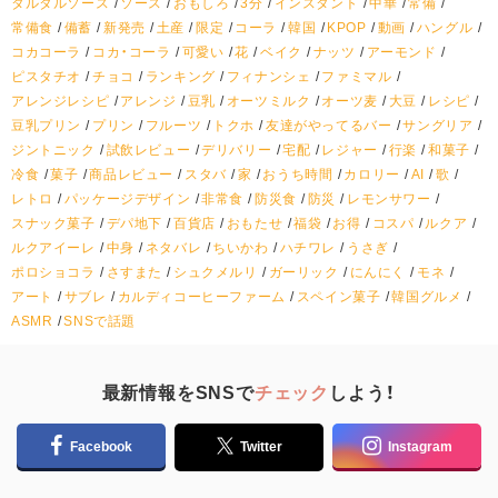
タルタルソース
ソース
おもしろ
3分
インスタント
中華
常備
常備食
備蓄
新発売
土産
限定
コーラ
韓国
KPOP
動画
ハングル
コカコーラ
コカ・コーラ
可愛い
花
ベイク
ナッツ
アーモンド
ピスタチオ
チョコ
ランキング
フィナンシェ
ファミマル
アレンジレシピ
アレンジ
豆乳
オーツミルク
オーツ麦
大豆
レシピ
豆乳プリン
プリン
フルーツ
トクホ
友達がやってるバー
サングリア
ジントニック
試飲レビュー
デリバリー
宅配
レジャー
行楽
和菓子
冷食
菓子
商品レビュー
スタバ
家
おうち時間
カロリー
AI
歌
レトロ
パッケージデザイン
非常食
防災食
防災
レモンサワー
スナック菓子
デパ地下
百貨店
おもたせ
福袋
お得
コスパ
ルクア
ルクアイーレ
中身
ネタバレ
ちいかわ
ハチワレ
うさぎ
ポロショコラ
さすまた
シュクメルリ
ガーリック
にんにく
モネ
アート
サブレ
カルディコーヒーファーム
スペイン菓子
韓国グルメ
ASMR
SNSで話題
最新情報をSNSで
チェック
しよう！
Facebook
Twitter
Instagram