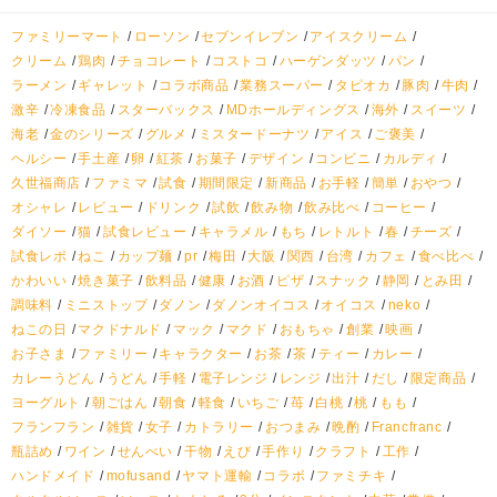
ファミリーマート
ローソン
セブンイレブン
アイスクリーム
クリーム
鶏肉
チョコレート
コストコ
ハーゲンダッツ
パン
ラーメン
ギャレット
コラボ商品
業務スーパー
タピオカ
豚肉
牛肉
激辛
冷凍食品
スターバックス
MDホールディングス
海外
スイーツ
海老
金のシリーズ
グルメ
ミスタードーナツ
アイス
ご褒美
ヘルシー
手土産
卵
紅茶
お菓子
デザイン
コンビニ
カルディ
久世福商店
ファミマ
試食
期間限定
新商品
お手軽
簡単
おやつ
オシャレ
レビュー
ドリンク
試飲
飲み物
飲み比べ
コーヒー
ダイソー
猫
試食レビュー
キャラメル
もち
レトルト
春
チーズ
試食レポ
ねこ
カップ麺
pr
梅田
大阪
関西
台湾
カフェ
食べ比べ
かわいい
焼き菓子
飲料品
健康
お酒
ピザ
スナック
静岡
とみ田
調味料
ミニストップ
ダノン
ダノンオイコス
オイコス
neko
ねこの日
マクドナルド
マック
マクド
おもちゃ
創業
映画
お子さま
ファミリー
キャラクター
お茶
茶
ティー
カレー
カレーうどん
うどん
手軽
電子レンジ
レンジ
出汁
だし
限定商品
ヨーグルト
朝ごはん
朝食
軽食
いちご
苺
白桃
桃
もも
フランフラン
雑貨
女子
カトラリー
おつまみ
晩酌
Francfranc
瓶詰め
ワイン
せんべい
干物
えび
手作り
クラフト
工作
ハンドメイド
mofusand
ヤマト運輸
コラボ
ファミチキ