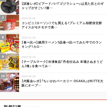
【試食レポ】ビアードパパ「ゴジラシュー」は見た目とのギ
ャップがすごい！漆
…
2019.02.06
コンビニ（ローソン）でも買える！プレミアム桔梗信玄餅
アイスがモチモチで美
…
2019.01.20
【食べ比べ】鍋用ラーメン5品食べ比べてみた中でのラン
キング！カロ
…
2023.04.19
【テーブルマーク】冷凍食品「丹念仕込み 本場さぬきうど
ん3食」を食べてみ
…
2026.06.26
【内覧会レポ】「ちいかわベーカリー OSAKA」がKITTE大
阪にオープ
…
新着記事
recent articles