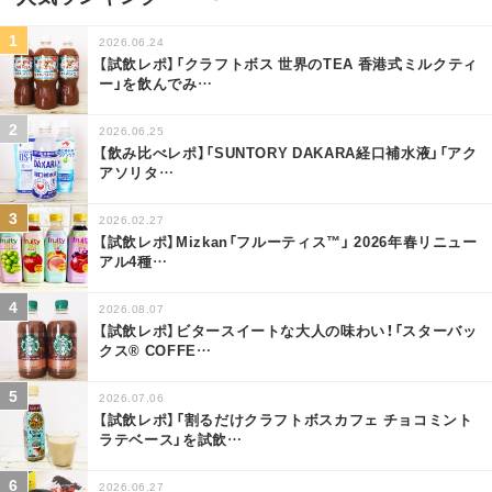
2026.06.24
【試飲レポ】「クラフトボス 世界のTEA 香港式ミルクティ
ー」を飲んでみ
…
2026.06.25
【飲み比べレポ】「SUNTORY DAKARA経口補水液」「アク
アソリタ
…
2026.02.27
【試飲レポ】Mizkan「フルーティス™」 2026年春リニュー
アル4種
…
2026.08.07
【試飲レポ】ビタースイートな大人の味わい！「スターバッ
クス® COFFE
…
2026.07.06
【試飲レポ】「割るだけクラフトボスカフェ チョコミント
ラテベース」を試飲
…
2026.06.27