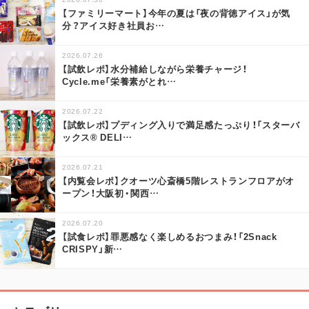
【ファミリーマート】今年の夏は「夜の背徳アイス」が気
分？アイス好き社員お
…
2026.07.26
【試飲レポ】水分補給しながら栄養チャージ！
Cycle.me「栄養素がとれ
…
2026.07.22
【試飲レポ】プディング入りで満足感たっぷり！「スターバ
ックス® DELI
…
2026.07.21
【内覧会レポ】クオーツ心斎橋5階レストランフロアがオ
ープン！大阪初・関西
…
2026.07.20
【試食レポ】罪悪感なく楽しめるおつまみ！「2Snack
CRISPY」新
…