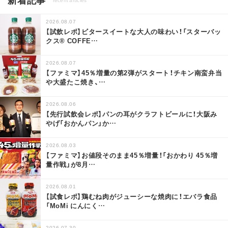
2026.08.07
【試飲レポ】ビタースイートな大人の味わい！「スターバッ
クス® COFFE
…
2026.08.07
【ファミマ】45％増量の第2弾がスタート！チキン南蛮弁当
や大盛たこ焼き、
…
2026.08.06
【先行試飲会レポ】パンの耳がクラフトビールに！大阪み
やげ「おかんパン」か
…
2026.08.03
【ファミマ】お値段そのまま45％増量！「おかわり 45％増
量作戦」が8月
…
2026.08.01
【試食レポ】鶏むね肉がジューシーな焼肉に！エバラ食品
「MoMi にんにく
…
2026.07.30