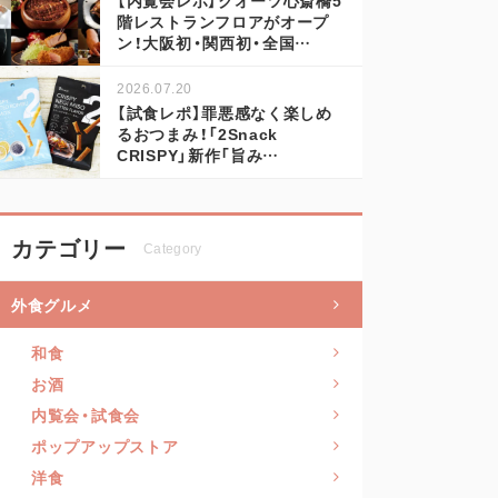
階レストランフロアがオープ
ン！大阪初・関西初・全国…
2026.07.20
【試食レポ】罪悪感なく楽しめ
るおつまみ！「2Snack
CRISPY」新作「旨み…
カテゴリー
Category
外食グルメ
和食
お酒
内覧会・試食会
ポップアップストア
洋食