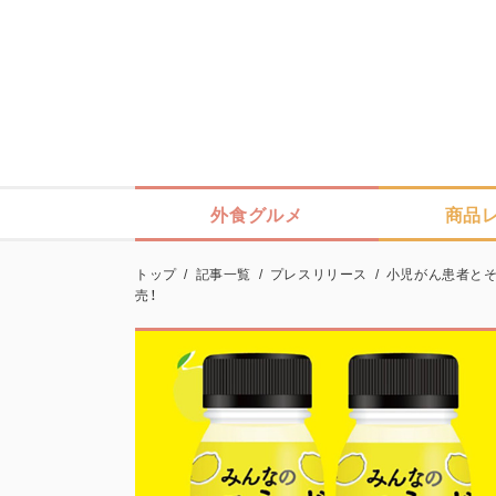
外食グルメ
商品
トップ
/
記事一覧
/
プレスリリース
/
小児がん患者とそ
売！