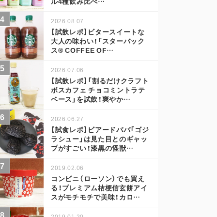
ル4種飲み比べ…
2026.08.07
【試飲レポ】ビタースイートな
大人の味わい！「スターバック
ス® COFFEE OF…
2026.07.06
【試飲レポ】「割るだけクラフト
ボスカフェ チョコミントラテ
ベース」を試飲！爽やか…
2026.06.27
【試食レポ】ビアードパパ「ゴジ
ラシュー」は見た目とのギャッ
プがすごい！漆黒の怪獣…
2019.02.06
コンビニ（ローソン）でも買え
る！プレミアム桔梗信玄餅アイ
スがモチモチで美味！カロ…
2019.01.20