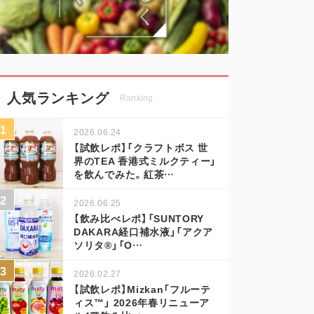
人気ランキング
Ranking
2026.06.24
【試飲レポ】「クラフトボス 世
界のTEA 香港式ミルクティー」
を飲んでみた。紅茶…
2026.06.25
【飲み比べレポ】「SUNTORY
DAKARA経口補水液」「アクア
ソリタ®」「O…
2026.02.27
【試飲レポ】Mizkan「フルーテ
ィス™」 2026年春リニューア