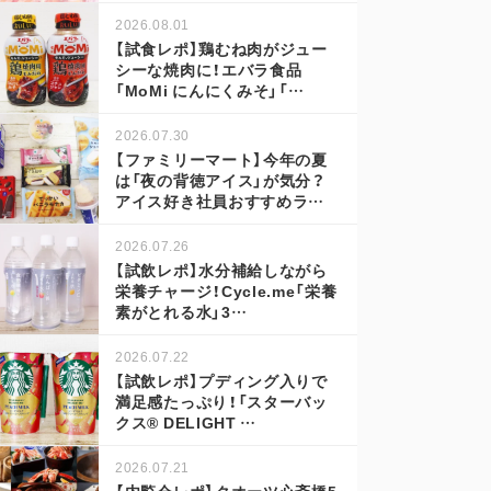
2026.08.01
【試食レポ】鶏むね肉がジュー
シーな焼肉に！エバラ食品
「MoMi にんにくみそ」「…
2026.07.30
【ファミリーマート】今年の夏
は「夜の背徳アイス」が気分？
アイス好き社員おすすめラ…
2026.07.26
【試飲レポ】水分補給しながら
栄養チャージ！Cycle.me「栄養
素がとれる水」3…
2026.07.22
【試飲レポ】プディング入りで
満足感たっぷり！「スターバッ
クス® DELIGHT …
2026.07.21
【内覧会レポ】クオーツ心斎橋5