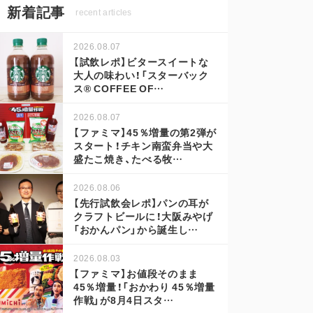
新着記事
recent articles
2026.08.07
【試飲レポ】ビタースイートな
大人の味わい！「スターバック
ス® COFFEE OF…
2026.08.07
【ファミマ】45％増量の第2弾が
スタート！チキン南蛮弁当や大
盛たこ焼き、たべる牧…
2026.08.06
【先行試飲会レポ】パンの耳が
クラフトビールに！大阪みやげ
「おかんパン」から誕生し…
2026.08.03
【ファミマ】お値段そのまま
45％増量！「おかわり 45％増量
作戦」が8月4日スタ…