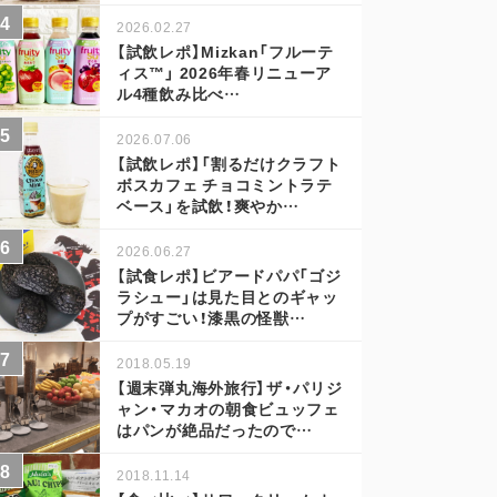
2026.02.27
【試飲レポ】Mizkan「フルーテ
ィス™」 2026年春リニューア
ル4種飲み比べ…
2026.07.06
【試飲レポ】「割るだけクラフト
ボスカフェ チョコミントラテ
ベース」を試飲！爽やか…
2026.06.27
【試食レポ】ビアードパパ「ゴジ
ラシュー」は見た目とのギャッ
プがすごい！漆黒の怪獣…
2018.05.19
【週末弾丸海外旅行】ザ・パリジ
ャン・マカオの朝食ビュッフェ
はパンが絶品だったので…
2018.11.14