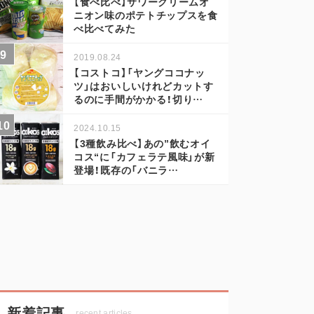
【食べ比べ】サワークリームオ
ニオン味のポテトチップスを食
べ比べてみた
2019.08.24
【コストコ】「ヤングココナッ
ツ」はおいしいけれどカットす
るのに手間がかかる！切り…
2024.10.15
【3種飲み比べ】あの”飲むオイ
コス“に「カフェラテ風味」が新
登場！既存の「バニラ…
新着記事
recent articles