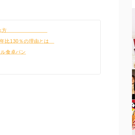
ススメの食べ方
年比130％の理由とは
ナル食卓パン