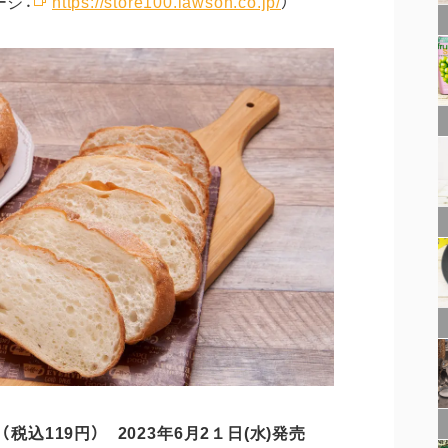
ージ：
https://store100.lawson.co.jp/
）
（税込
119
円）
2023年
6
月
2
１
日(
水
)発売