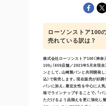
ローソンストア100
売れている訳は？
株
式会社ローソンストア100（
神奈
100」（
6
59
店舗／202
3
年
5
月
末
現在
ンとして
、山崎製パンと共同開発し
込）で発売します。
現在販売が好調
パンに加え、
最近
女性を中心に人気
格で
ラインナップすることで
、
「パ
ただけるよう
品揃えを
更に
強化し