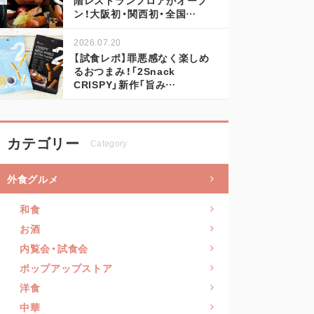
ン！大阪初・関西初・全国…
2026.07.20
【試食レポ】罪悪感なく楽しめ
るおつまみ！「2Snack
CRISPY」新作「旨み…
カテゴリー
Category
外食グルメ
和食
お酒
内覧会・試食会
ポップアップストア
洋食
中華