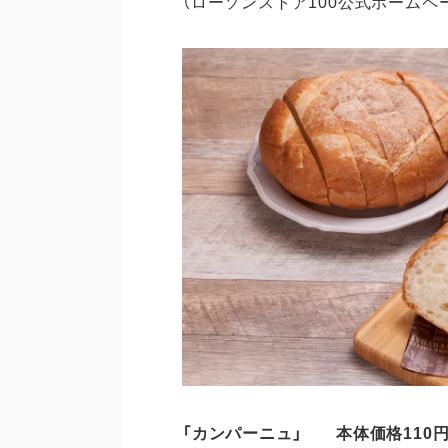
（ローソンストア100公式ホームペ
「
カンパーニュ
」
本体価格1
10
円