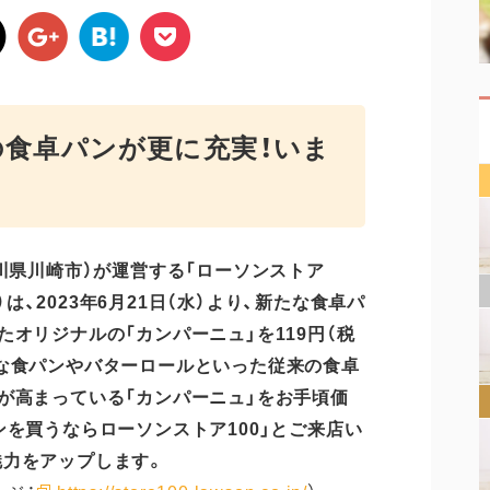
の食卓パンが更に充実！いま
川県川崎市
）が運営する「ローソンストア
）は
、
2023年6月21日（水）より、
新たな食卓パ
たオリジナルの
「カンパーニュ」を119円（税
な
食パンやバターロール
といった従来の食卓
が高まっている「カンパーニュ」を
お手頃価
ンを買うならローソンスト
ア
100」と
ご
来店
い
魅力をアップし
ます。