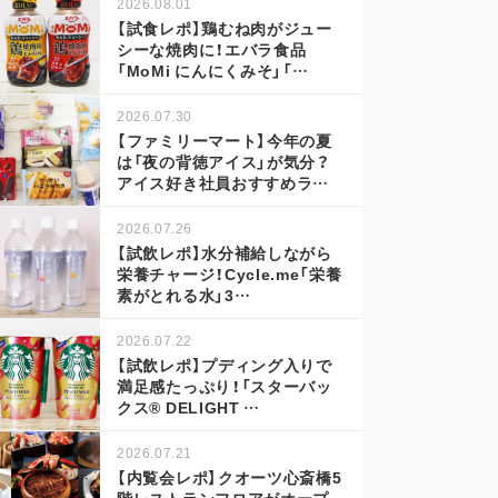
2026.08.01
【試食レポ】鶏むね肉がジュー
シーな焼肉に！エバラ食品
「MoMi にんにくみそ」「…
2026.07.30
【ファミリーマート】今年の夏
は「夜の背徳アイス」が気分？
アイス好き社員おすすめラ…
2026.07.26
【試飲レポ】水分補給しながら
栄養チャージ！Cycle.me「栄養
素がとれる水」3…
2026.07.22
【試飲レポ】プディング入りで
満足感たっぷり！「スターバッ
クス® DELIGHT …
2026.07.21
【内覧会レポ】クオーツ心斎橋5
階レストランフロアがオープ