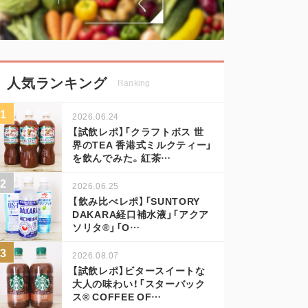
人気ランキング
Ranking
2026.06.24
【試飲レポ】「クラフトボス 世
界のTEA 香港式ミルクティー」
を飲んでみた。紅茶…
2026.06.25
【飲み比べレポ】「SUNTORY
DAKARA経口補水液」「アクア
ソリタ®」「O…
2026.08.07
【試飲レポ】ビタースイートな
大人の味わい！「スターバック
ス® COFFEE OF…