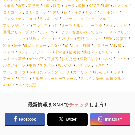
常備食
備蓄
新発売
土産
限定
コーラ
韓国
KPOP
動画
ハングル
コカコーラ
コカ・コーラ
可愛い
花
ベイク
ナッツ
アーモンド
ピスタチオ
チョコ
ランキング
フィナンシェ
ファミマル
アレンジレシピ
アレンジ
豆乳
オーツミルク
オーツ麦
大豆
レシピ
豆乳プリン
プリン
フルーツ
トクホ
友達がやってるバー
サングリア
ジントニック
試飲レビュー
デリバリー
宅配
レジャー
行楽
和菓子
冷食
菓子
商品レビュー
スタバ
家
おうち時間
カロリー
AI
歌
レトロ
パッケージデザイン
非常食
防災食
防災
レモンサワー
スナック菓子
デパ地下
百貨店
おもたせ
福袋
お得
コスパ
ルクア
ルクアイーレ
中身
ネタバレ
ちいかわ
ハチワレ
うさぎ
ポロショコラ
さすまた
シュクメルリ
ガーリック
にんにく
モネ
アート
サブレ
カルディコーヒーファーム
スペイン菓子
韓国グルメ
ASMR
SNSで話題
最新情報をSNSで
チェック
しよう！
Facebook
Twitter
Instagram