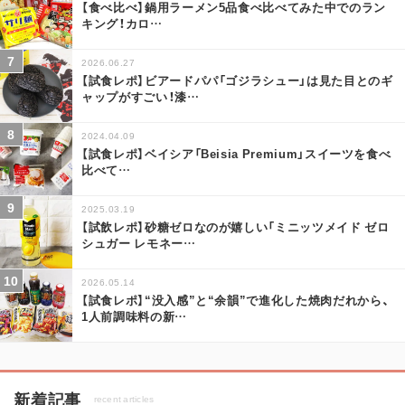
【食べ比べ】鍋用ラーメン5品食べ比べてみた中でのラン
キング！カロ
…
2026.06.27
【試食レポ】ビアードパパ「ゴジラシュー」は見た目とのギ
ャップがすごい！漆
…
2024.04.09
【試食レポ】ベイシア「Beisia Premium」スイーツを食べ
比べて
…
2025.03.19
【試飲レポ】砂糖ゼロなのが嬉しい「ミニッツメイド ゼロ
シュガー レモネー
…
2026.05.14
【試食レポ】“没入感”と“余韻”で進化した焼肉だれから、
1人前調味料の新
…
新着記事
recent articles