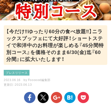
【今だけ‼ゆったり60分の食べ放題‼】ニラ
ックスブッフェにて大好評！ショートステ
イで和洋中のお料理が楽しめる『45分間特
別コース』を価格そのまま6/30(金)迄『60
分間』に拡大いたします！
プレスリリース
2023.06.16
by
Foooood編集部
更新日：2023.06.13