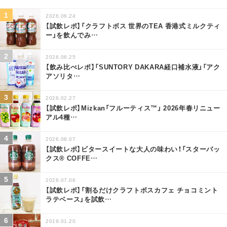
2026.06.24
【試飲レポ】「クラフトボス 世界のTEA 香港式ミルクティ
ー」を飲んでみ
…
2026.06.25
【飲み比べレポ】「SUNTORY DAKARA経口補水液」「アク
アソリタ
…
2026.02.27
【試飲レポ】Mizkan「フルーティス™」 2026年春リニュー
アル4種
…
2026.08.07
【試飲レポ】ビタースイートな大人の味わい！「スターバッ
クス® COFFE
…
2026.07.06
【試飲レポ】「割るだけクラフトボスカフェ チョコミント
ラテベース」を試飲
…
2019.01.20