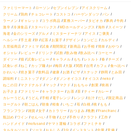
ファミリーマート
ローソン
セブンイレブン
アイスクリーム
クリーム
鶏肉
チョコレート
コストコ
ハーゲンダッツ
パン
ラーメン
ギャレット
コラボ商品
業務スーパー
タピオカ
豚肉
牛肉
激辛
冷凍食品
スターバックス
MDホールディングス
海外
スイーツ
海老
金のシリーズ
グルメ
ミスタードーナツ
アイス
ご褒美
ヘルシー
手土産
卵
紅茶
お菓子
デザイン
コンビニ
カルディ
久世福商店
ファミマ
試食
期間限定
新商品
お手軽
簡単
おやつ
オシャレ
レビュー
ドリンク
試飲
飲み物
飲み比べ
コーヒー
ダイソー
猫
試食レビュー
キャラメル
もち
レトルト
春
チーズ
試食レポ
ねこ
カップ麺
pr
梅田
大阪
関西
台湾
カフェ
食べ比べ
かわいい
焼き菓子
飲料品
健康
お酒
ピザ
スナック
静岡
とみ田
調味料
ミニストップ
ダノン
ダノンオイコス
オイコス
neko
ねこの日
マクドナルド
マック
マクド
おもちゃ
創業
映画
お子さま
ファミリー
キャラクター
お茶
茶
ティー
カレー
カレーうどん
うどん
手軽
電子レンジ
レンジ
出汁
だし
限定商品
ヨーグルト
朝ごはん
朝食
軽食
いちご
苺
白桃
桃
もも
フランフラン
雑貨
女子
カトラリー
おつまみ
晩酌
Francfranc
瓶詰め
ワイン
せんべい
干物
えび
手作り
クラフト
工作
ハンドメイド
mofusand
ヤマト運輸
コラボ
ファミチキ
タルタルソース
ソース
おもしろ
3分
インスタント
中華
常備