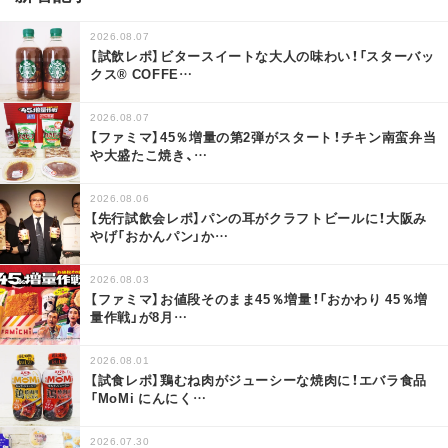
2026.08.07
【試飲レポ】ビタースイートな大人の味わい！「スターバッ
クス® COFFE
…
2026.08.07
【ファミマ】45％増量の第2弾がスタート！チキン南蛮弁当
や大盛たこ焼き、
…
2026.08.06
【先行試飲会レポ】パンの耳がクラフトビールに！大阪み
やげ「おかんパン」か
…
2026.08.03
【ファミマ】お値段そのまま45％増量！「おかわり 45％増
量作戦」が8月
…
2026.08.01
【試食レポ】鶏むね肉がジューシーな焼肉に！エバラ食品
「MoMi にんにく
…
2026.07.30