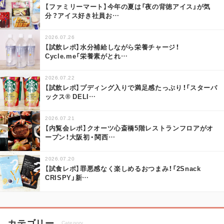
【ファミリーマート】今年の夏は「夜の背徳アイス」が気
分？アイス好き社員お
…
2026.07.26
【試飲レポ】水分補給しながら栄養チャージ！
Cycle.me「栄養素がとれ
…
2026.07.22
【試飲レポ】プディング入りで満足感たっぷり！「スターバ
ックス® DELI
…
2026.07.21
【内覧会レポ】クオーツ心斎橋5階レストランフロアがオ
ープン！大阪初・関西
…
2026.07.20
【試食レポ】罪悪感なく楽しめるおつまみ！「2Snack
CRISPY」新
…
カテゴリー
Category