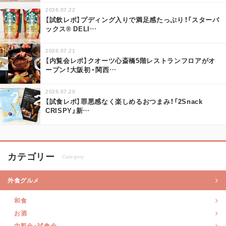
2026.07.22
【試飲レポ】プディング入りで満足感たっぷり！「スターバ
ックス® DELI
…
2026.07.21
【内覧会レポ】クオーツ心斎橋5階レストランフロアがオ
ープン！大阪初・関西
…
2026.07.20
【試食レポ】罪悪感なく楽しめるおつまみ！「2Snack
CRISPY」新
…
カテゴリー
Category
外食グルメ
和食
お酒
内覧会・試食会