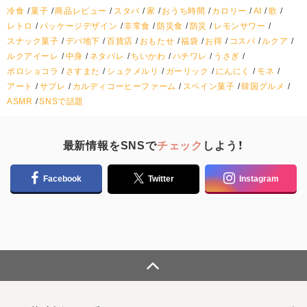
冷食
菓子
商品レビュー
スタバ
家
おうち時間
カロリー
AI
歌
レトロ
パッケージデザイン
非常食
防災食
防災
レモンサワー
スナック菓子
デパ地下
百貨店
おもたせ
福袋
お得
コスパ
ルクア
ルクアイーレ
中身
ネタバレ
ちいかわ
ハチワレ
うさぎ
ポロショコラ
さすまた
シュクメルリ
ガーリック
にんにく
モネ
アート
サブレ
カルディコーヒーファーム
スペイン菓子
韓国グルメ
ASMR
SNSで話題
最新情報をSNSで
チェック
しよう！
Facebook
Twitter
Instagram