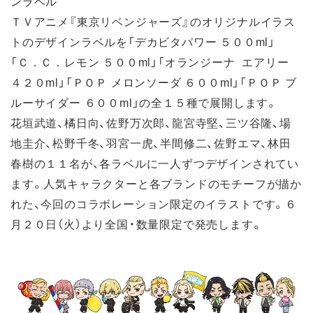
ンラベル
ＴＶアニメ『東京リベンジャーズ』のオリジナルイラス
トのデザインラベルを「デカビタパワー ５００ml」
「Ｃ．Ｃ．レモン ５００ml」「オランジーナ エアリー
４２０ml」「ＰＯＰ メロンソーダ ６００ml」「ＰＯＰ ブ
ルーサイダー ６００ml」の全１５種で展開します。
花垣武道、橘日向、佐野万次郎、龍宮寺堅、三ツ谷隆、場
地圭介、松野千冬、羽宮一虎、半間修二、佐野エマ、林田
春樹の１１名が、各ラベルに一人ずつデザインされてい
ます。人気キャラクターと各ブランドのモチーフが描か
れた、今回のコラボレーション限定のイラストです。６
月２０日（火）より全国・数量限定で発売します。