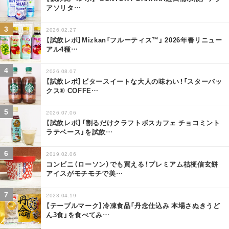
アソリタ
…
2026.02.27
【試飲レポ】Mizkan「フルーティス™」 2026年春リニュー
アル4種
…
2026.08.07
【試飲レポ】ビタースイートな大人の味わい！「スターバッ
クス® COFFE
…
2026.07.06
【試飲レポ】「割るだけクラフトボスカフェ チョコミント
ラテベース」を試飲
…
2019.02.06
コンビニ（ローソン）でも買える！プレミアム桔梗信玄餅
アイスがモチモチで美
…
2023.04.19
【テーブルマーク】冷凍食品「丹念仕込み 本場さぬきうど
ん3食」を食べてみ
…