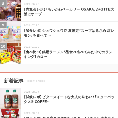
2026.06.26
【内覧会レポ】「ちいかわベーカリー OSAKA」がKITTE大
阪にオープ
…
2026.07.10
【試食レポ】シュワシュワ!? 夏限定「スープはるさめ 塩レ
モン」を食べて
…
2019.01.20
【食べ比べ】鍋用ラーメン5品食べ比べてみた中でのラン
キング！カロ
…
新着記事
recent articles
2026.08.07
【試飲レポ】ビタースイートな大人の味わい！「スターバッ
クス® COFFE
…
2026.08.07