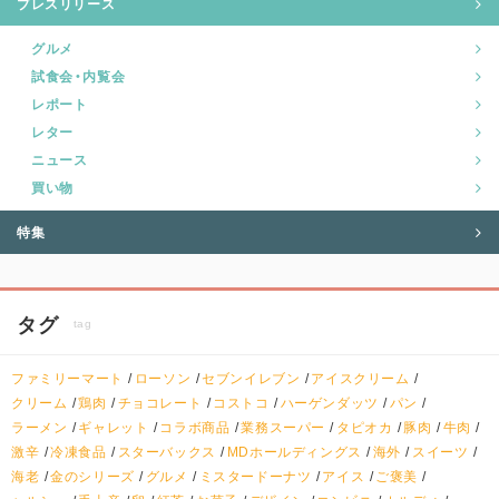
プレスリリース
グルメ
試食会・内覧会
レポート
レター
ニュース
買い物
特集
タグ
tag
ファミリーマート
ローソン
セブンイレブン
アイスクリーム
クリーム
鶏肉
チョコレート
コストコ
ハーゲンダッツ
パン
ラーメン
ギャレット
コラボ商品
業務スーパー
タピオカ
豚肉
牛肉
激辛
冷凍食品
スターバックス
MDホールディングス
海外
スイーツ
海老
金のシリーズ
グルメ
ミスタードーナツ
アイス
ご褒美