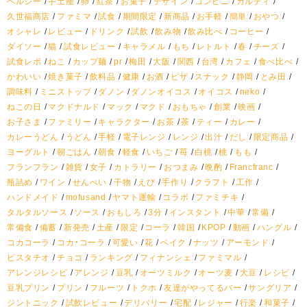
ヘルシー
手土産
卵
紅茶
お菓子
デザイン
コンビニ
カルディ
久世福商店
ファミマ
試食
期間限定
新商品
お手軽
簡単
おやつ
オシャレ
レビュー
ドリンク
試飲
飲み物
飲み比べ
コーヒー
ダイソー
猫
試食レビュー
キャラメル
もち
レトルト
春
チーズ
試食レポ
ねこ
カップ麺
pr
梅田
大阪
関西
台湾
カフェ
食べ比べ
かわいい
焼き菓子
飲料品
健康
お酒
ピザ
スナック
静岡
とみ田
調味料
ミニストップ
ダノン
ダノンオイコス
オイコス
neko
ねこの日
マクドナルド
マック
マクド
おもちゃ
創業
映画
お子さま
ファミリー
キャラクター
お茶
茶
ティー
カレー
カレーうどん
うどん
手軽
電子レンジ
レンジ
出汁
だし
限定商品
ヨーグルト
朝ごはん
朝食
軽食
いちご
苺
白桃
桃
もも
フランフラン
雑貨
女子
カトラリー
おつまみ
晩酌
Francfranc
瓶詰め
ワイン
せんべい
干物
えび
手作り
クラフト
工作
ハンドメイド
mofusand
ヤマト運輸
コラボ
ファミチキ
タルタルソース
ソース
おもしろ
3分
インスタント
中華
常備
常備食
備蓄
新発売
土産
限定
コーラ
韓国
KPOP
動画
ハングル
コカコーラ
コカ・コーラ
可愛い
花
ベイク
ナッツ
アーモンド
ピスタチオ
チョコ
ランキング
フィナンシェ
ファミマル
アレンジレシピ
アレンジ
豆乳
オーツミルク
オーツ麦
大豆
レシピ
豆乳プリン
プリン
フルーツ
トクホ
友達がやってるバー
サングリア
ジントニック
試飲レビュー
デリバリー
宅配
レジャー
行楽
和菓子