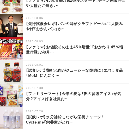
【ファミマ】45％増量の第2弾がスタート！チキン南蛮弁当
や大盛たこ焼き、
…
2026.08.06
【先行試飲会レポ】パンの耳がクラフトビールに！大阪み
やげ「おかんパン」か
…
2026.08.03
【ファミマ】お値段そのまま45％増量！「おかわり 45％増
量作戦」が8月
…
2026.08.01
【試食レポ】鶏むね肉がジューシーな焼肉に！エバラ食品
「MoMi にんにく
…
2026.07.30
【ファミリーマート】今年の夏は「夜の背徳アイス」が気
分？アイス好き社員お
…
2026.07.26
【試飲レポ】水分補給しながら栄養チャージ！
Cycle.me「栄養素がとれ
…