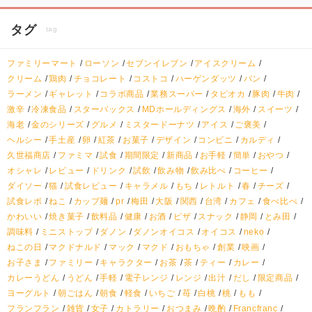
タグ
tag
ファミリーマート
ローソン
セブンイレブン
アイスクリーム
クリーム
鶏肉
チョコレート
コストコ
ハーゲンダッツ
パン
ラーメン
ギャレット
コラボ商品
業務スーパー
タピオカ
豚肉
牛肉
激辛
冷凍食品
スターバックス
MDホールディングス
海外
スイーツ
海老
金のシリーズ
グルメ
ミスタードーナツ
アイス
ご褒美
ヘルシー
手土産
卵
紅茶
お菓子
デザイン
コンビニ
カルディ
久世福商店
ファミマ
試食
期間限定
新商品
お手軽
簡単
おやつ
オシャレ
レビュー
ドリンク
試飲
飲み物
飲み比べ
コーヒー
ダイソー
猫
試食レビュー
キャラメル
もち
レトルト
春
チーズ
試食レポ
ねこ
カップ麺
pr
梅田
大阪
関西
台湾
カフェ
食べ比べ
かわいい
焼き菓子
飲料品
健康
お酒
ピザ
スナック
静岡
とみ田
調味料
ミニストップ
ダノン
ダノンオイコス
オイコス
neko
ねこの日
マクドナルド
マック
マクド
おもちゃ
創業
映画
お子さま
ファミリー
キャラクター
お茶
茶
ティー
カレー
カレーうどん
うどん
手軽
電子レンジ
レンジ
出汁
だし
限定商品
ヨーグルト
朝ごはん
朝食
軽食
いちご
苺
白桃
桃
もも
フランフラン
雑貨
女子
カトラリー
おつまみ
晩酌
Francfranc