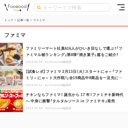
トップ
/
記事一覧
/
ファミマ
ファミマ
ファミリーマート社員616人がひいき目なしで選ぶ！「フ
ァミマル秘ランキング」第8弾「焼き菓子」篇をご紹介！
2024.02.28
by
Foooood編集部
【試食レポ】ファミマ 2月13日（火）スタートにゃ～「ファ
ミリ～にゃ～ト大作戦！」全19商品中8商品を一足先に食
べてみました！捨て…
2024.02.11
by
Foooood編集部
チキンならファミマ！ 誕生から 17 年！ファミチキ新時代
へ 中身に衝撃「タルタルソース in ファミチキ」発売
2024.02.08
by
Foooood編集部