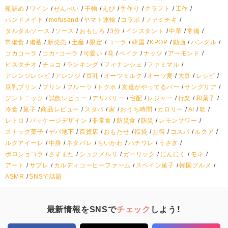
瓶詰め
ワイン
せんべい
干物
えび
手作り
クラフト
工作
ハンドメイド
mofusand
ヤマト運輸
コラボ
ファミチキ
タルタルソース
ソース
おもしろ
3分
インスタント
中華
常備
常備食
備蓄
新発売
土産
限定
コーラ
韓国
KPOP
動画
ハングル
コカコーラ
コカ・コーラ
可愛い
花
ベイク
ナッツ
アーモンド
ピスタチオ
チョコ
ランキング
フィナンシェ
ファミマル
アレンジレシピ
アレンジ
豆乳
オーツミルク
オーツ麦
大豆
レシピ
豆乳プリン
プリン
フルーツ
トクホ
友達がやってるバー
サングリア
ジントニック
試飲レビュー
デリバリー
宅配
レジャー
行楽
和菓子
冷食
菓子
商品レビュー
スタバ
家
おうち時間
カロリー
AI
歌
レトロ
パッケージデザイン
非常食
防災食
防災
レモンサワー
スナック菓子
デパ地下
百貨店
おもたせ
福袋
お得
コスパ
ルクア
ルクアイーレ
中身
ネタバレ
ちいかわ
ハチワレ
うさぎ
ポロショコラ
さすまた
シュクメルリ
ガーリック
にんにく
モネ
アート
サブレ
カルディコーヒーファーム
スペイン菓子
韓国グルメ
ASMR
SNSで話題
最新情報をSNSで
チェック
しよう！