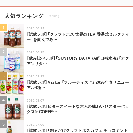
人気ランキング
Ranking
2026.06.24
【試飲レポ】「クラフトボス 世界のTEA 香港式ミルクティ
ー」を飲んでみ
…
2026.06.25
【飲み比べレポ】「SUNTORY DAKARA経口補水液」「アク
アソリタ
…
2026.02.27
【試飲レポ】Mizkan「フルーティス™」 2026年春リニュー
アル4種
…
2026.08.07
【試飲レポ】ビタースイートな大人の味わい！「スターバッ
クス® COFFE
…
2026.07.06
【試飲レポ】「割るだけクラフトボスカフェ チョコミント