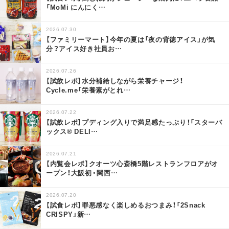
「MoMi にんにく
…
2026.07.30
【ファミリーマート】今年の夏は「夜の背徳アイス」が気
分？アイス好き社員お
…
2026.07.26
【試飲レポ】水分補給しながら栄養チャージ！
Cycle.me「栄養素がとれ
…
2026.07.22
【試飲レポ】プディング入りで満足感たっぷり！「スターバ
ックス® DELI
…
2026.07.21
【内覧会レポ】クオーツ心斎橋5階レストランフロアがオ
ープン！大阪初・関西
…
2026.07.20
【試食レポ】罪悪感なく楽しめるおつまみ！「2Snack
CRISPY」新
…