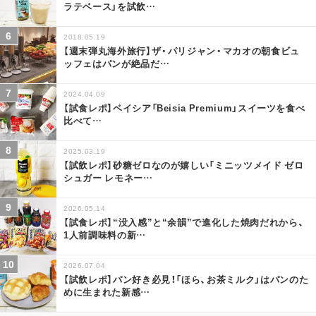
ラテベース」を試飲
…
2018.05.19
【週末弾丸海外旅行】ザ・パリジャン・マカオの朝食ビュ
ッフェはパンが絶品だ
…
2024.04.09
【試食レポ】ベイシア「Beisia Premium」スイーツを食べ
比べて
…
2025.03.19
【試飲レポ】砂糖ゼロなのが嬉しい「ミニッツメイド ゼロ
シュガー レモネー
…
2026.05.14
【試食レポ】“没入感”と“余韻”で進化した焼肉だれから、
1人前調味料の新
…
2026.07.04
【試飲レポ】パン好き必見！「ほら、お茶ミルク」はパンのた
めに生まれた新感
…