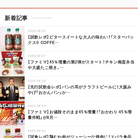
新着記事
recent articles
2026.08.07
【試飲レポ】ビタースイートな大人の味わい！「スターバッ
クス® COFFE
…
2026.08.07
【ファミマ】45％増量の第2弾がスタート！チキン南蛮弁当
や大盛たこ焼き、
…
2026.08.06
【先行試飲会レポ】パンの耳がクラフトビールに！大阪み
やげ「おかんパン」か
…
2026.08.03
【ファミマ】お値段そのまま45％増量！「おかわり 45％増
量作戦」が8月
…
2026.08.01
【試食レポ】鶏むね肉がジューシーな焼肉に！エバラ食品