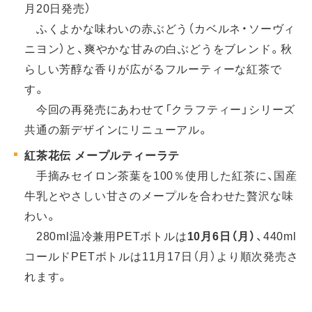
月20日発売）
ふくよかな味わいの赤ぶどう（カベルネ・ソーヴィ
ニヨン）と、爽やかな甘みの白ぶどうをブレンド。秋
らしい芳醇な香りが広がるフルーティーな紅茶で
す。
今回の再発売にあわせて「クラフティー」シリーズ
共通の新デザインにリニューアル。
紅茶花伝 メープルティーラテ
手摘みセイロン茶葉を100％使用した紅茶に、国産
牛乳とやさしい甘さのメープルを合わせた贅沢な味
わい。
280ml温冷兼用PETボトルは
10月6日（月）
、440ml
コールドPETボトルは11月17日（月）より順次発売さ
れます。