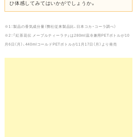
ひ体感してみてはいかがでしょうか。
※1：製品の香気成分量（弊社従来製品比、日本コカ・コーラ調べ）
※2：「紅茶花伝 メープルティーラテ」は280ml温冷兼用PETボトルが10
月6日（月）、440mlコールドPETボトルが11月17日（月）より発売