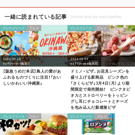
一緒に読まれている記事
Articles that are read together
プレスリリース
グルメ
プレスリリース
グルメ
2024.05.28
2024.03.04
by
Foooood編集部
by
Foooood編集部
【阪急うめだ本店】島人の愛があ
ドミノ・ピザ、お花見シーズンを
ふれるものづくりに注目！「おい
盛り上げる新商品 ピンク色の
しいかわいい沖縄展」
「さくらピザ」3月4日（月）より期
間限定で発売開始！ ピンクタピ
オカとストロベリーをトッピン
グし耳にチョコレートとチーズ
を包み込んだ新感覚ピザ
プレスリリース
グルメ
プレスリリース
グルメ