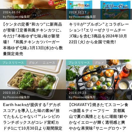
2024.03.06
2024.10.17
by
Foooood編集部
by
Foooood編集部
【ケンタの定番“和カツ”に新商品
キリ®︎が“ブルボン”とコラボレー
が登場！】定番和風チキンカツに、
ション！「エリーゼクリームチー
今だけ「本格ゆず七味」味が新登
ズ味」を含む3商品を2024年10月
場！ 「和風チキンカツバーガー
22日（火）から全国で発売！
本格ゆず七味」3月13日(水)から数
量限定発売
プレスリリース
グルメ
ニュース
プレスリリース
グルメ
2023.10.31
2024.05.23
by
Foooood編集部
by
Foooood編集部
Earth hacksが提供する「デカボ
【CHAVATY】焼きたてスコーン食
スコア」を導入した味の素㈱「捨
べ放題＆ティーフリー 京都嵐
てたもんじゃない！™」レシピの
山で夏の風情とともに堪能！鮮や
ランチボックスがコレド室町カ
かなイエローが輝く透明感と爽
ドチ1にて10月30日より期間限定
やかな果実味「サニーグロウ・ア