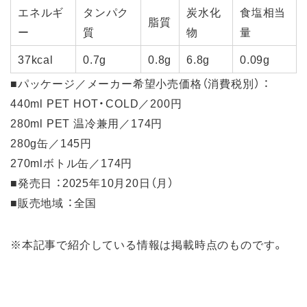
エネルギ
タンパク
炭水化
食塩相当
脂質
ー
質
物
量
37kcal
0.7g
0.8g
6.8g
0.09g
■パッケージ／メーカー希望小売価格（消費税別） ：
440ml PET HOT・COLD／200円
280ml PET 温冷兼用／174円
280g缶／145円
270mlボトル缶／174円
■発売日 ：2025年10月20日（月）
■販売地域 ：全国
※本記事で紹介している情報は掲載時点のものです。