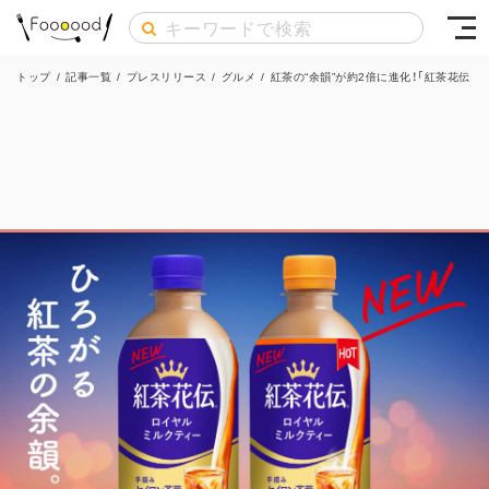
トップ
/
記事一覧
/
プレスリリース
/
グルメ
/
紅茶の“余韻”が約2倍に進化！「紅茶花伝 