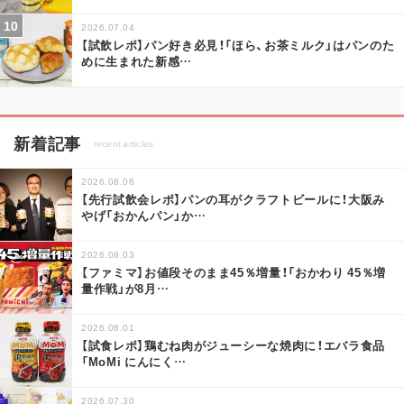
2026.07.04
【試飲レポ】パン好き必見！「ほら、お茶ミルク」はパンのた
めに生まれた新感
…
新着記事
recent articles
2026.08.06
【先行試飲会レポ】パンの耳がクラフトビールに！大阪み
やげ「おかんパン」か
…
2026.08.03
【ファミマ】お値段そのまま45％増量！「おかわり 45％増
量作戦」が8月
…
2026.08.01
【試食レポ】鶏むね肉がジューシーな焼肉に！エバラ食品
「MoMi にんにく
…
2026.07.30