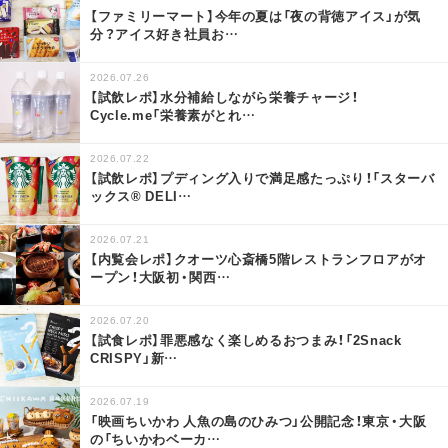
【ファミリーマート】今年の夏は「夜の背徳アイス」が気
分？アイス好き社員お
…
2026.07.26
【試飲レポ】水分補給しながら栄養チャージ！
Cycle.me「栄養素がとれ
…
2026.07.22
【試飲レポ】プディング入りで満足感たっぷり！「スターバ
ックス® DELI
…
2026.07.21
【内覧会レポ】クオーツ心斎橋5階レストランフロアがオ
ープン！大阪初・関西
…
2026.07.20
【試食レポ】罪悪感なく楽しめるおつまみ！「2Snack
CRISPY」新
…
2026.07.19
「映画ちいかわ 人魚の島のひみつ」公開記念！東京・大阪
の「ちいかわベーカ
…