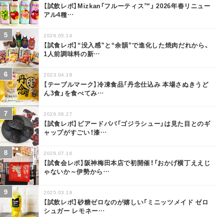
【試飲レポ】Mizkan「フルーティス™」 2026年春リニュー
アル4種
…
2026.05.14
【試食レポ】“没入感”と“余韻”で進化した焼肉だれから、
1人前調味料の新
…
2023.04.19
【テーブルマーク】冷凍食品「丹念仕込み 本場さぬきうど
ん3食」を食べてみ
…
2026.06.27
【試食レポ】ビアードパパ「ゴジラシュー」は見た目とのギ
ャップがすごい！漆
…
2026.07.16
【試食会レポ】阪神梅田本店で初開催！「おかげ横丁ええじ
ゃないか～伊勢から
…
2025.03.19
【試飲レポ】砂糖ゼロなのが嬉しい「ミニッツメイド ゼロ
シュガー レモネー
…