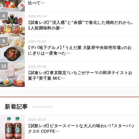
比べて
…
2026.05.14
【試食レポ】“没入感”と“余韻”で進化した焼肉だれから、
1人前調味料の新
…
2024.06.06
【デパ地下グルメ】「うえだ屋 大阪府中央卸売市場」のお
にぎりは一度食べた
…
2025.05.06
【試食レポ】東京限定！いちごがテーマの和洋テイストお
菓子「実千菓 MIC
…
新着記事
recent articles
2026.08.07
【試飲レポ】ビタースイートな大人の味わい！「スターバッ
クス® COFFE
…