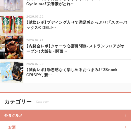
Cycle.me「栄養素がとれ
…
2026.07.22
【試飲レポ】プディング入りで満足感たっぷり！「スターバ
ックス® DELI
…
2026.07.21
【内覧会レポ】クオーツ心斎橋5階レストランフロアがオ
ープン！大阪初・関西
…
2026.07.20
【試食レポ】罪悪感なく楽しめるおつまみ！「2Snack
CRISPY」新
…
カテゴリー
Category
外食グルメ
お酒