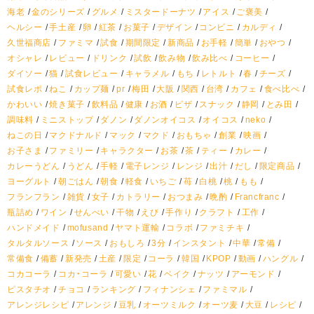
海老
金のシリーズ
グルメ
ミスタードーナツ
アイス
ご褒美
ヘルシー
手土産
卵
紅茶
お菓子
デザイン
コンビニ
カルディ
久世福商店
ファミマ
試食
期間限定
新商品
お手軽
簡単
おやつ
オシャレ
レビュー
ドリンク
試飲
飲み物
飲み比べ
コーヒー
ダイソー
猫
試食レビュー
キャラメル
もち
レトルト
春
チーズ
試食レポ
ねこ
カップ麺
pr
梅田
大阪
関西
台湾
カフェ
食べ比べ
かわいい
焼き菓子
飲料品
健康
お酒
ピザ
スナック
静岡
とみ田
調味料
ミニストップ
ダノン
ダノンオイコス
オイコス
neko
ねこの日
マクドナルド
マック
マクド
おもちゃ
創業
映画
お子さま
ファミリー
キャラクター
お茶
茶
ティー
カレー
カレーうどん
うどん
手軽
電子レンジ
レンジ
出汁
だし
限定商品
ヨーグルト
朝ごはん
朝食
軽食
いちご
苺
白桃
桃
もも
フランフラン
雑貨
女子
カトラリー
おつまみ
晩酌
Francfranc
瓶詰め
ワイン
せんべい
干物
えび
手作り
クラフト
工作
ハンドメイド
mofusand
ヤマト運輸
コラボ
ファミチキ
タルタルソース
ソース
おもしろ
3分
インスタント
中華
常備
常備食
備蓄
新発売
土産
限定
コーラ
韓国
KPOP
動画
ハングル
コカコーラ
コカ・コーラ
可愛い
花
ベイク
ナッツ
アーモンド
ピスタチオ
チョコ
ランキング
フィナンシェ
ファミマル
アレンジレシピ
アレンジ
豆乳
オーツミルク
オーツ麦
大豆
レシピ