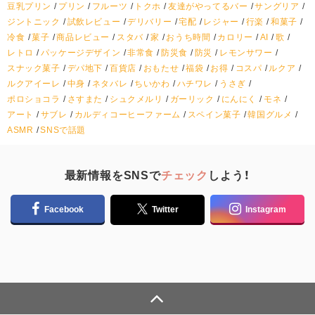
豆乳プリン
プリン
フルーツ
トクホ
友達がやってるバー
サングリア
ジントニック
試飲レビュー
デリバリー
宅配
レジャー
行楽
和菓子
冷食
菓子
商品レビュー
スタバ
家
おうち時間
カロリー
AI
歌
レトロ
パッケージデザイン
非常食
防災食
防災
レモンサワー
スナック菓子
デパ地下
百貨店
おもたせ
福袋
お得
コスパ
ルクア
ルクアイーレ
中身
ネタバレ
ちいかわ
ハチワレ
うさぎ
ポロショコラ
さすまた
シュクメルリ
ガーリック
にんにく
モネ
アート
サブレ
カルディコーヒーファーム
スペイン菓子
韓国グルメ
ASMR
SNSで話題
最新情報をSNSで
チェック
しよう！
Facebook
Twitter
Instagram