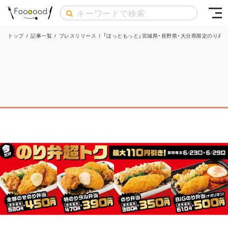
トップ
/
記事一覧
/
プレスリリース
/
「ほっともっと」宮城県・長野県・大分県限定のり弁当