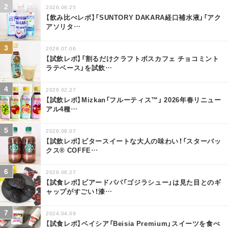
2026.06.25
【飲み比べレポ】「SUNTORY DAKARA経口補水液」「アク
アソリタ
…
2026.07.06
【試飲レポ】「割るだけクラフトボスカフェ チョコミント
ラテベース」を試飲
…
2026.02.27
【試飲レポ】Mizkan「フルーティス™」 2026年春リニュー
アル4種
…
2026.08.07
【試飲レポ】ビタースイートな大人の味わい！「スターバッ
クス® COFFE
…
2026.06.27
【試食レポ】ビアードパパ「ゴジラシュー」は見た目とのギ
ャップがすごい！漆
…
2024.04.09
【試食レポ】ベイシア「Beisia Premium」スイーツを食べ