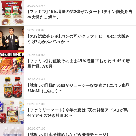
2026.08.07
【ファミマ】45％増量の第2弾がスタート！チキン南蛮弁当
や大盛たこ焼き、
…
2026.08.06
【先行試飲会レポ】パンの耳がクラフトビールに！大阪み
やげ「おかんパン」か
…
2026.08.03
【ファミマ】お値段そのまま45％増量！「おかわり 45％増
量作戦」が8月
…
2026.08.01
【試食レポ】鶏むね肉がジューシーな焼肉に！エバラ食品
「MoMi にんにく
…
2026.07.30
【ファミリーマート】今年の夏は「夜の背徳アイス」が気
分？アイス好き社員お
…
2026.07.26
【試飲レポ】水分補給しながら栄養チャージ！