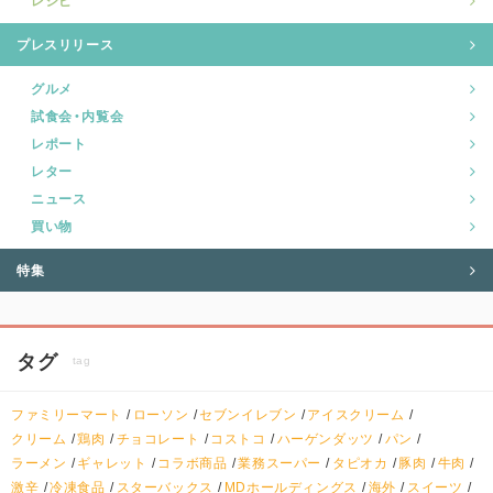
レシピ
プレスリリース
グルメ
試食会・内覧会
レポート
レター
ニュース
買い物
特集
タグ
tag
ファミリーマート
ローソン
セブンイレブン
アイスクリーム
クリーム
鶏肉
チョコレート
コストコ
ハーゲンダッツ
パン
ラーメン
ギャレット
コラボ商品
業務スーパー
タピオカ
豚肉
牛肉
激辛
冷凍食品
スターバックス
MDホールディングス
海外
スイーツ